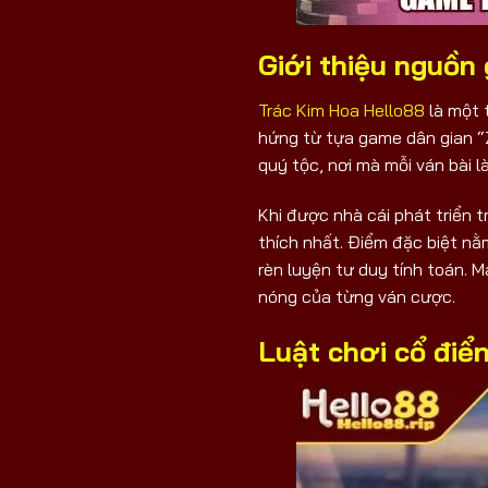
Giới thiệu nguồn
Trác Kim Hoa Hello88
là một 
hứng từ tựa game dân gian “Zh
quý tộc, nơi mà mỗi ván bài l
Khi được nhà cái phát triển 
thích nhất. Điểm đặc biệt nằ
rèn luyện tư duy tính toán. 
nóng của từng ván cược.
Luật chơi cổ điể