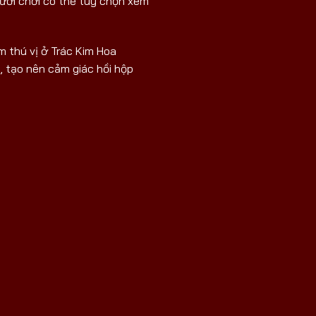
Người chơi có thể tùy chọn xem
m thú vị ở Trác Kim Hoa
, tạo nên cảm giác hồi hộp