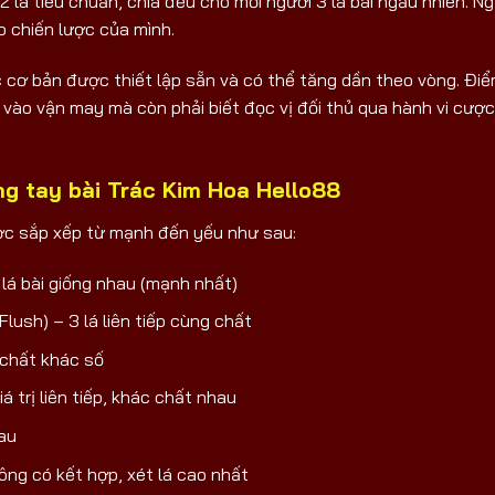
2 lá tiêu chuẩn, chia đều cho mỗi người 3 lá bài ngẫu nhiên. 
ào chiến lược của mình.
cơ bản được thiết lập sẵn và có thể tăng dần theo vòng. Điể
 vào vận may mà còn phải biết đọc vị đối thủ qua hành vi cược
g tay bài Trác Kim Hoa Hello88
ợc sắp xếp từ mạnh đến yếu như sau:
 lá bài giống nhau (mạnh nhất)
lush) – 3 lá liên tiếp cùng chất
 chất khác số
iá trị liên tiếp, khác chất nhau
hau
ông có kết hợp, xét lá cao nhất