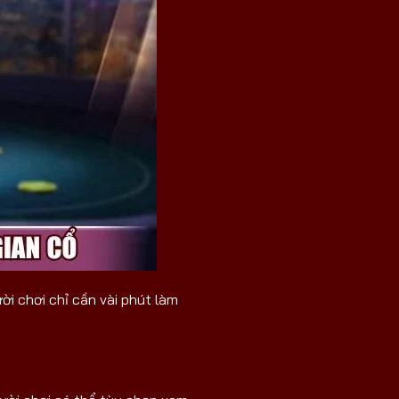
ời chơi chỉ cần vài phút làm