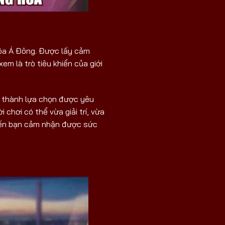
óa Á Đông. Được lấy cảm
em là trò tiêu khiển của giới
rở thành lựa chọn được yêu
chơi có thể vừa giải trí, vừa
khiến bạn cảm nhận được sức