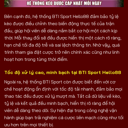
Bên cạnh đó, hệ thống BTI Sport Hello88 đảm bảo tỷ lệ
kèo được điều chỉnh theo biến động thực tế của trận
đấu, giúp hội viên dễ dàng nắm bắt cơ hội một cách kịp
thời. Mỗi thay đổi sẽ đều được hiển thị một cách rõ ràng,
hạn chế tối đa độ trễ và sai lệch thông tin. Nhờ vậy, quá
trình tham gia đặt cược trở nên chính xác cũng như linh
hoạt hơn trong từng thời điểm.
Tốc độ xử lý cao, minh bạch tại BTI Sport Hello88
Ngoài ra, hệ thống BTI Sport còn được biết đến với cơ
chế hoạt động ổn định với tốc độ tải nhanh, đảm bảo mọi
thao tác đều được xử lý mượt mà. Tất cả dữ liệu về kèo,
tỷ lệ và kết quả đều minh bạch, hiển thị rõ ràng để hội
viên dễ dàng theo dõi. Sự hiện đại trong công nghệ vận
hành giúp bạn trải nghiệm cá cược liên mạch cũng như tối
ưu hơn trên mọi thiết bị.