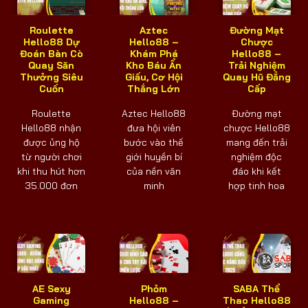
Roulette
Aztec
Đường Mạt
Hello88 Dự
Hello88 –
Chược
Đoán Bàn Cò
Khám Phá
Hello88 –
Quay Săn
Kho Báu Ẩn
Trải Nghiệm
Thưởng Siêu
Giấu, Cơ Hội
Quay Hũ Đẳng
Cuốn
Thắng Lớn
Cấp
Roulette
Aztec Hello88
Đường mạt
Hello88 nhận
đưa hội viên
chược Hello88
được ủng hộ
bước vào thế
mang đến trải
từ người chơi
giới huyền bí
nghiệm độc
khi thu hút hơn
của nền văn
đáo khi kết
35.000 đơn
minh
hợp tinh hoa
AE Sexy
Phỏm
SABA Thể
Gaming
Hello88 –
Thao Hello88