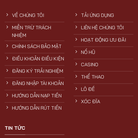
VỀ CHÚNG TÔI
TẢI ỨNG DỤNG
MIỄN TRỪ TRÁCH
LIÊN HỆ CHÚNG TÔI
NHIỆM
HOẠT ĐỘNG ƯU ĐÃI
CHÍNH SÁCH BẢO MẬT
NỔ HŨ
ĐIỀU KHOẢN ĐIỀU KIỆN
CASINO
ĐĂNG KÝ TRẢI NGHIỆM
THỂ THAO
ĐĂNG NHẬP TÀI KHOẢN
LÔ ĐỀ
HƯỚNG DẪN NẠP TIỀN
XÓC ĐĨA
HƯỚNG DẪN RÚT TIỀN
TIN TỨC