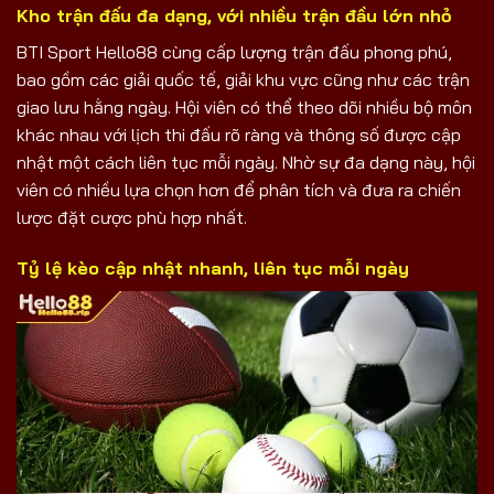
Kho trận đấu đa dạng, với nhiều trận đầu lớn nhỏ
BTI Sport Hello88 cùng cấp lượng trận đấu phong phú,
bao gồm các giải quốc tế, giải khu vực cũng như các trận
giao lưu hằng ngày. Hội viên có thể theo dõi nhiều bộ môn
khác nhau với lịch thi đấu rõ ràng và thông số được cập
nhật một cách liên tục mỗi ngày. Nhờ sự đa dạng này, hội
viên có nhiều lựa chọn hơn để phân tích và đưa ra chiến
lược đặt cược phù hợp nhất.
Tỷ lệ kèo cập nhật nhanh, liên tục mỗi ngày