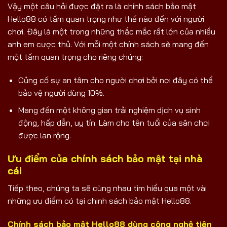
Vậy một câu hỏi được đặt ra là chính sách bảo mật
Hello88 có tầm quan trọng như thế nào đến với người
chơi. Đây là một trong những thắc mắc rất lớn của nhiều
anh em cược thủ. Với mỗi một chính sách sẽ mang đến
một tầm quan trọng cho riêng chúng:
Củng cố sự an tâm cho người chơi bởi nơi đây có thể
bảo vệ người dùng 10%.
Mang đến một không gian trải nghiệm dịch vụ sinh
động, hấp dẫn, uy tín. Làm cho tên tuổi của sân chơi
được lan rộng.
Ưu điểm của chính sách bảo mật tại nhà
cái
Tiếp theo, chúng ta sẽ cùng nhau tìm hiểu qua một vài
những ưu điểm có tại chinh sách bảo mật Hello88.
Chính sách bảo mật Hello88 dùng công nghệ tiên