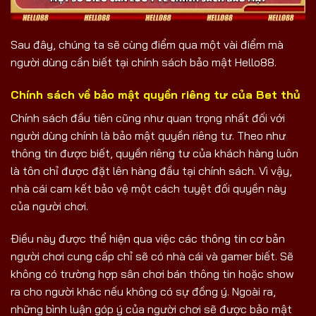
Sau đây, chúng ta sẽ cùng điểm qua một vài điểm mà
người dùng cần biết tại chính sách bảo mật Hello88.
Chính sách về bảo mật quyền riêng tư của Bet thủ
Chính sách đầu tiên cũng như quan trọng nhất đối với
người dùng chính là bảo mật quyền riêng tư. Theo như
thông tin được biết, quyền riêng tư của khách hàng luôn
là tôn chỉ được đặt lên hàng đầu tại chính sách. Vì vậy,
nhà cái cam kết bảo vệ một cách tuyệt đối quyền này
của người chơi.
Điều này được thể hiện qua việc các thông tin cơ bản
người chơi cung cấp chỉ sẽ có nhà cái và gamer biết. Sẽ
không có trường hợp sân chơi bán thông tin hoặc show
ra cho người khác nếu không có sự đồng ý. Ngoài ra,
những bình luận góp ý của người chơi sẽ được bảo mật