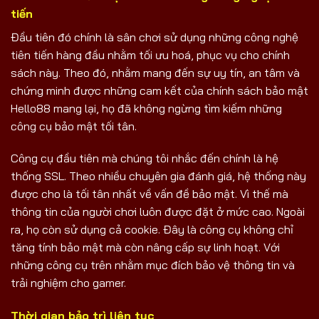
tiến
Đầu tiên đó chính là sân chơi sử dụng những công nghệ
tiên tiến hàng đầu nhằm tối ưu hoá, phục vụ cho chính
sách này. Theo đó, nhằm mang đến sự uy tín, an tâm và
chứng minh được những cam kết của chính sách bảo mật
Hello88 mang lại, họ đã không ngừng tìm kiếm những
công cụ bảo mật tối tân.
Công cụ đầu tiên mà chúng tôi nhắc đến chính là hệ
thống SSL. Theo nhiều chuyên gia đánh giá, hệ thống này
được cho là tối tân nhất về vấn đề bảo mật. Vì thế mà
thông tin của người chơi luôn được đặt ở mức cao. Ngoài
ra, họ còn sử dụng cả cookie. Đây là công cụ không chỉ
tăng tính bảo mật mà còn nâng cấp sự linh hoạt. Với
những công cụ trên nhằm mục đích bảo vệ thông tin và
trải nghiệm cho gamer.
Thời gian bảo trì liên tục