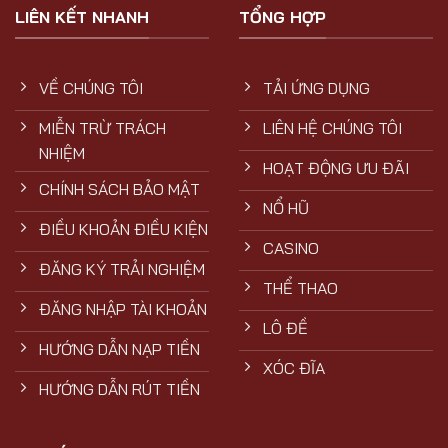
LIÊN KẾT NHANH
TỔNG HỢP
VỀ CHÚNG TÔI
TẢI ỨNG DỤNG
MIỄN TRỪ TRÁCH
LIÊN HỆ CHÚNG TÔI
NHIỆM
HOẠT ĐỘNG ƯU ĐÃI
CHÍNH SÁCH BẢO MẬT
NỔ HŨ
ĐIỀU KHOẢN ĐIỀU KIỆN
CASINO
ĐĂNG KÝ TRẢI NGHIỆM
THỂ THAO
ĐĂNG NHẬP TÀI KHOẢN
LÔ ĐỀ
HƯỚNG DẪN NẠP TIỀN
XÓC ĐĨA
HƯỚNG DẪN RÚT TIỀN