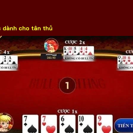
 dành cho tân thủ