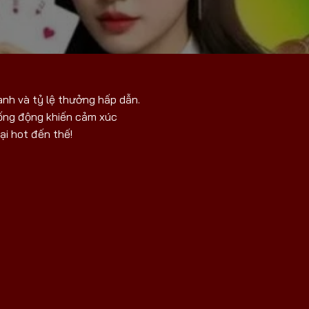
anh và tỷ lệ thưởng hấp dẫn.
sống động khiến cảm xúc
ại hot đến thế!