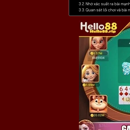
Nhớ xác suất ra bài mạn
Quan sát lối chơi và bài 