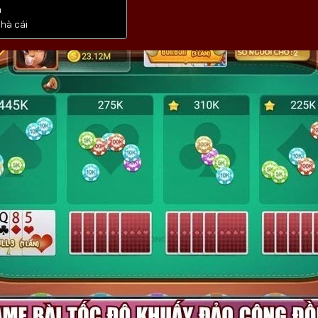
h
nhà cái