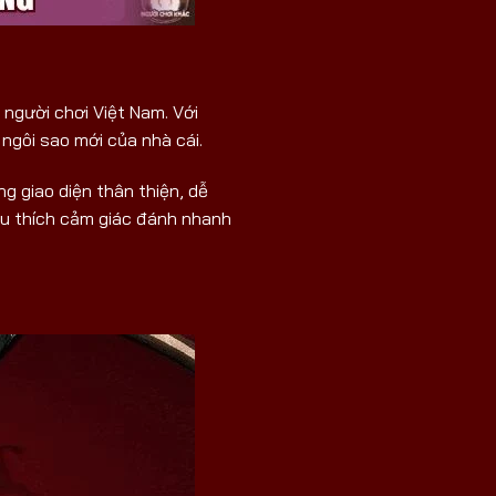
người chơi Việt Nam. Với
 ngôi sao mới của nhà cái.
g giao diện thân thiện, dễ
yêu thích cảm giác đánh nhanh