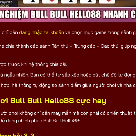
n chỉ cần
đăng nhập tài khoản
và chọn mục game trong sảnh g
e chia thành các sảnh Tân thủ – Trung cấp – Cao thủ, giúp n
ợc trước khi hệ thống chia bài.
lá ngẫu nhiên. Bạn có thể tự sắp xếp hoặc bật chế độ tự động 
ổ hợp, hệ thống tự động so sánh điểm giữa người chơi và nhà cá
i Bull Bull Hello88 cực hay
ười chơi không chỉ cần may mắn mà còn phải có chiến thuật t
ễ dàng chinh phục Bull Bull Hello88:
 hợp bài 3-2