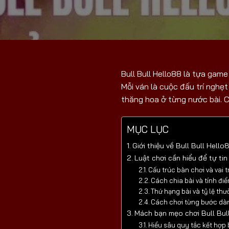
Bull Bull Hello88 là tựa gam
Mỗi ván là cuộc đấu trí nghẹ
thăng hoa ở từng nước bài. 
MỤC LỤC
Giới thiệu về Bull Bull Hell
Luật chơi cần hiểu để tự tin
Cấu trúc bàn chơi và vai t
Cách chia bài và tính đi
Thứ hạng bài và tỷ lệ th
Cách chơi từng bước dà
Mách bạn mẹo chơi Bull Bul
Hiểu sâu quy tắc kết hợp 