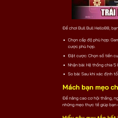
Để chơi Bull Bull Hello88, bạ
Chọn cấp độ phù hợp: Gam
cược phù hợp.
Đặt cược: Chọn số tiền cư
Nhận bài: Hệ thống chia 5 
So bài: Sau khi xác định t
Mách bạn mẹo chơ
Để nâng cao cơ hội thắng, ng
những mẹo thực tế giúp bạn d
Hiểu sâu quy tắc kết