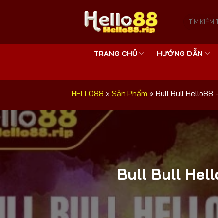
Bỏ
qua
nội
dung
TRANG CHỦ
HƯỚNG DẪN
HELLO88
»
Sản Phẩm
»
Bull Bull Hello8
Bull Bull Hel