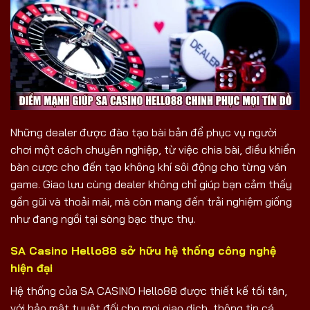
Những dealer được đào tạo bài bản để phục vụ người
chơi một cách chuyên nghiệp, từ việc chia bài, điều khiển
bàn cược cho đến tạo không khí sôi động cho từng ván
game. Giao lưu cùng dealer không chỉ giúp bạn cảm thấy
gần gũi và thoải mái, mà còn mang đến trải nghiệm giống
như đang ngồi tại sòng bạc thực thụ.
SA Casino Hello88 sở hữu hệ thống công nghệ
hiện đại
Hệ thống của SA CASINO Hello88 được thiết kế tối tân,
với bảo mật tuyệt đối cho mọi giao dịch, thông tin cá