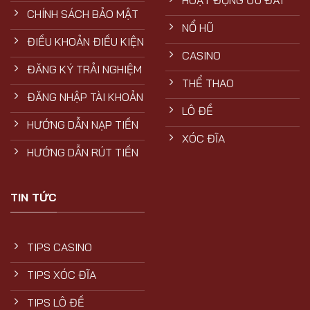
CHÍNH SÁCH BẢO MẬT
NỔ HŨ
ĐIỀU KHOẢN ĐIỀU KIỆN
CASINO
ĐĂNG KÝ TRẢI NGHIỆM
THỂ THAO
ĐĂNG NHẬP TÀI KHOẢN
LÔ ĐỀ
HƯỚNG DẪN NẠP TIỀN
XÓC ĐĨA
HƯỚNG DẪN RÚT TIỀN
TIN TỨC
TIPS CASINO
TIPS XÓC ĐĨA
TIPS LÔ ĐỀ