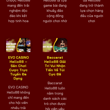
chược Hello88
Hello88 là tựa
đá Hello88
mang đến trải
game bài đang
đang trở thành
nghiệm độc
khuấy đảo
lựa chọn hàng
đáo khi kết
cộng đồng
đầu của người
hợp tinh hoa
người chơi nhờ
chơi
EVO CASINO
Baccarat
Hello88 –
Hello88 Giải
Sân Chơi
Trí Vui Nhộn
Cược Trực
Tiền Về Túi
Tuyến Đa
Cực Đã
Dạng
Baccarat
EVO CASINO
Hello88 luôn
Hello88 không
nằm trong
chỉ mang đến
danh sách các
cho hội viên
trò chơi được
nhiều trải
hội viên yêu