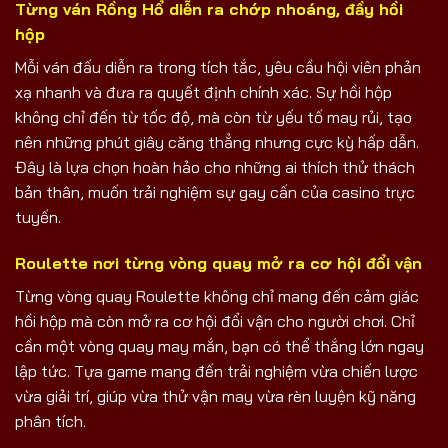
Từng ván Rồng Hổ diễn ra chớp nhoáng, đầy hồi
hộp
Mỗi ván đấu diễn ra trong tích tắc, yêu cầu hội viên phản
xạ nhanh và đưa ra quyết định chính xác. Sự hồi hộp
không chỉ đến từ tốc độ, mà còn từ yếu tố may rủi, tạo
nên những phút giây căng thẳng nhưng cực kỳ hấp dẫn.
Đây là lựa chọn hoàn hảo cho những ai thích thử thách
bản thân, muốn trải nghiệm sự gay cấn của casino trực
tuyến.
Roulette nơi từng vòng quay mở ra cơ hội đổi vận
Từng vòng quay Roulette không chỉ mang đến cảm giác
hồi hộp mà còn mở ra cơ hội đổi vận cho người chơi. Chỉ
cần một vòng quay may mắn, bạn có thể thắng lớn ngay
lập tức. Tựa game mang đến trải nghiệm vừa chiến lược
vừa giải trí, giúp vừa thử vận may vừa rèn luyện kỹ năng
phân tích.