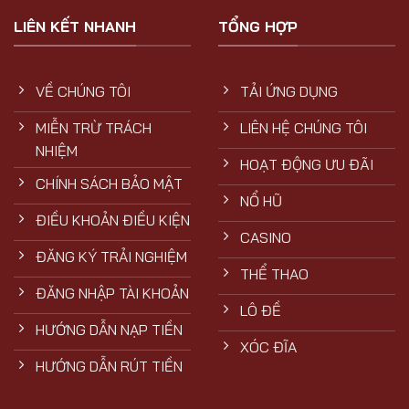
LIÊN KẾT NHANH
TỔNG HỢP
VỀ CHÚNG TÔI
TẢI ỨNG DỤNG
MIỄN TRỪ TRÁCH
LIÊN HỆ CHÚNG TÔI
NHIỆM
HOẠT ĐỘNG ƯU ĐÃI
CHÍNH SÁCH BẢO MẬT
NỔ HŨ
ĐIỀU KHOẢN ĐIỀU KIỆN
CASINO
ĐĂNG KÝ TRẢI NGHIỆM
THỂ THAO
ĐĂNG NHẬP TÀI KHOẢN
LÔ ĐỀ
HƯỚNG DẪN NẠP TIỀN
XÓC ĐĨA
HƯỚNG DẪN RÚT TIỀN