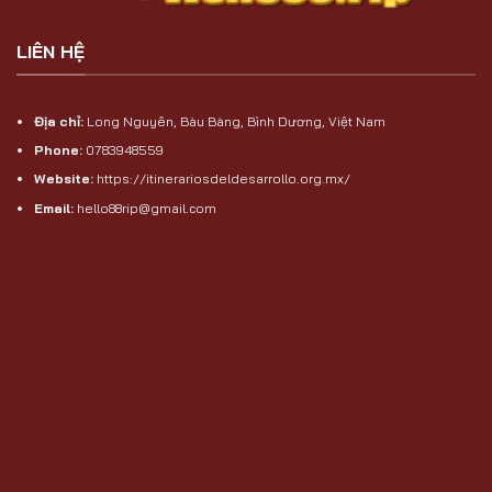
LIÊN HỆ
Địa chỉ:
Long Nguyên, Bàu Bàng, Bình Dương, Việt Nam
Phone:
0783948559
Website:
https://itinerariosdeldesarrollo.org.mx/
Email:
hello88rip@gmail.com