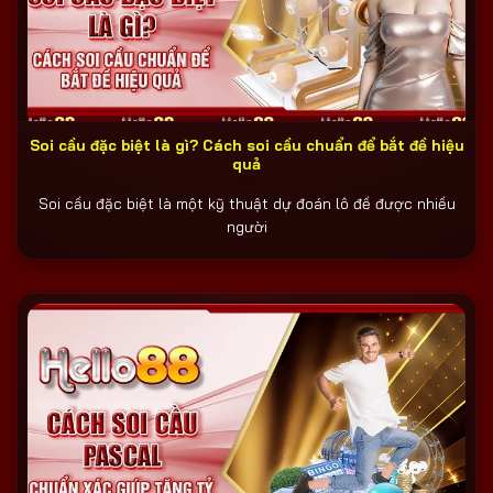
Soi cầu đặc biệt là gì? Cách soi cầu chuẩn để bắt đề hiệu
quả
Soi cầu đặc biệt là một kỹ thuật dự đoán lô đề được nhiều
người