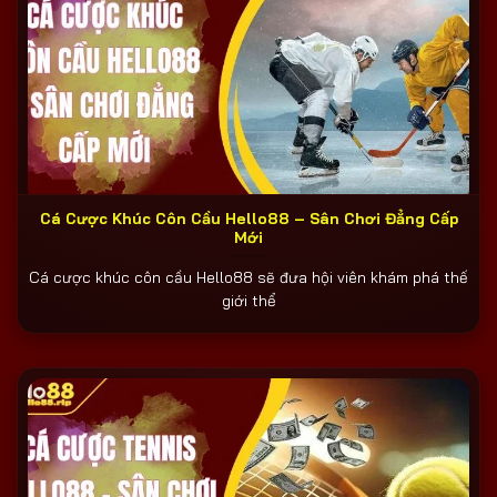
Cá Cược Khúc Côn Cầu Hello88 – Sân Chơi Đẳng Cấp
Mới
Cá cược khúc côn cầu Hello88 sẽ đưa hội viên khám phá thế
giới thể