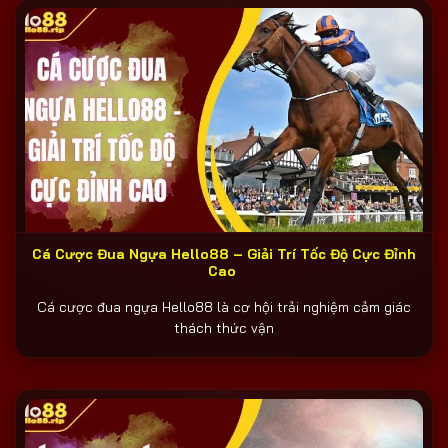
Cá Cược Đua Ngựa Hello88 – Giải Trí Tốc Độ Cực Đỉnh
Cao
Cá cược đua ngựa Hello88 là cơ hội trải nghiệm cảm giác
thách thức vận