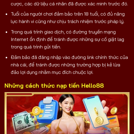
cược, các dữ liệu cá nhân đã được xác minh trước đó.
Tuổi của người chơi đảm bảo trên 18 tuổi, có đủ năng
lực hành vi cũng như chịu trách nhiệm trước pháp lý.
Trong quá trình giao dịch, có đường truyền mạng
Internet ổn định để tránh được những sự cố giật lag
trong quá trình gửi tiền.
Đảm bảo đã đăng nhập vào đường link chính thức của
nhà cái, để tránh được những trường hợp bị kẻ lừa
đảo lợi dụng nhằm mục đích chuộc lợi.
Những cách thức nạp tiền Hello88