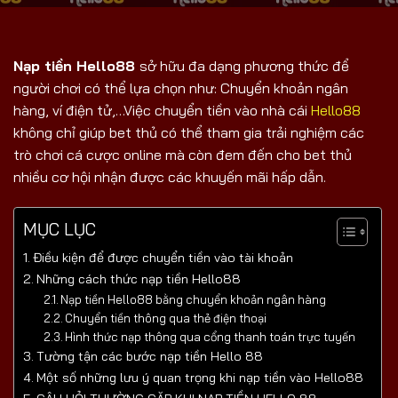
Nạp tiền Hello88
sở hữu đa dạng phương thức để
người chơi có thể lựa chọn như: Chuyển khoản ngân
hàng, ví điện tử,…Việc chuyển tiền vào nhà cái
Hello88
không chỉ giúp bet thủ có thể tham gia trải nghiệm các
trò chơi cá cược online mà còn đem đến cho bet thủ
nhiều cơ hội nhận được các khuyến mãi hấp dẫn.
MỤC LỤC
Điều kiện để được chuyển tiền vào tài khoản
Những cách thức nạp tiền Hello88
Nạp tiền Hello88 bằng chuyển khoản ngân hàng
Chuyển tiền thông qua thẻ điện thoại
Hình thức nạp thông qua cổng thanh toán trực tuyến
Tường tận các bước nạp tiền Hello 88
Một số những lưu ý quan trọng khi nạp tiền vào Hello88