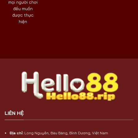
mọi người chơi
đều muốn
được thực
hiện
LIÊN HỆ
Địa chỉ:
Long Nguyên, Bàu Bàng, Bình Dương, Việt Nam