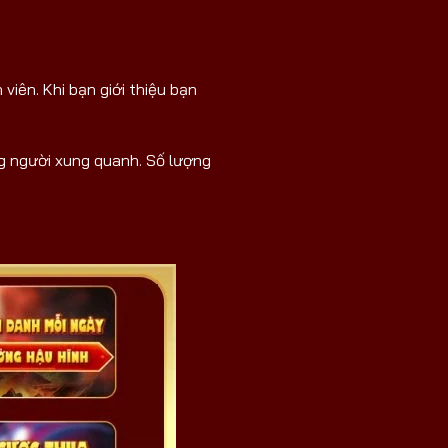
iên. Khi bạn giới thiệu bạn
ng người xung quanh. Số lượng