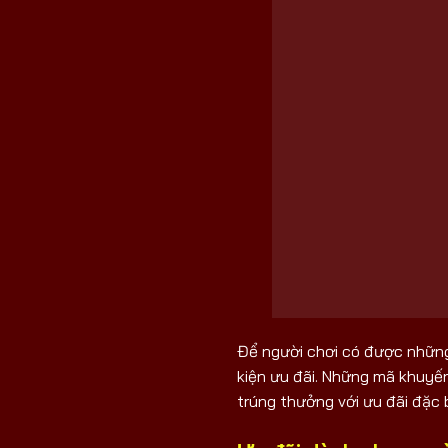
Để người chơi có được những 
kiện ưu đãi. Những mã khuyến
trúng thưởng với ưu đãi đặc 