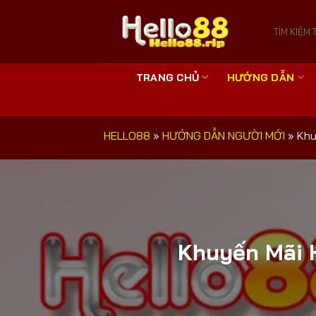
Bỏ
qua
nội
dung
TRANG CHỦ
HƯỚNG DẪN
HELLO88
»
HƯỚNG DẪN NGƯỜI MỚI
»
Khu
Khuyến Mãi 