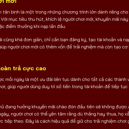
ời mới
tân binh là một trong những chương trình lớn dành riêng cho
Với mục tiêu thu hút, khích lệ người chơi mới, khuyến mãi n
ặc điểm thưởng khi nạp lần đầu.
i cũng khá đơn giản, chỉ cần bạn đăng ký, tạo tài khoản và nạp
iúp người chơi mới có thêm vốn để trải nghiệm mà còn tạo cơ 
hoàn trả cực cao
 mỗi ngày là một ưu đãi liên tục dành cho tất cả các thành vi
i, giúp người dùng duy trì số tiền trong tài khoản để tiếp tục
hủ đang hưởng khuyến mãi chào đón đầu tiên sẽ không được 
 ngày, người chơi có thể yên tâm rằng dù thắng hay thua, họ
ợc tiếp theo. Đây là cách hiệu quả để giữ cho trải nghiệm chơ