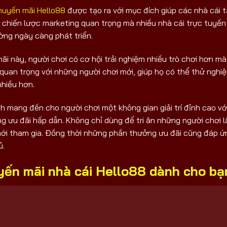
huyến mãi Hello88
được tạo ra với mục đích giúp các nhà cái t
 chiến lược marketing quan trọng mà nhiều nhà cái trực tuyến
ường ngày càng phát triển.
i này, người chơi có cơ hội trải nghiệm nhiều trò chơi hơn mà
t quan trọng với những người chơi mới, giúp họ có thể thử nghi
nhiều hơn.
 mang đến cho người chơi một không gian giải trí đỉnh cao với
ng ưu đãi hấp dẫn. Không chỉ dùng để tri ân những người chơi
 mới tham gia. Đồng thời những phần thưởng ưu đãi cũng đáp
ủ.
yến mãi nhà cái Hello88 dành cho bạ