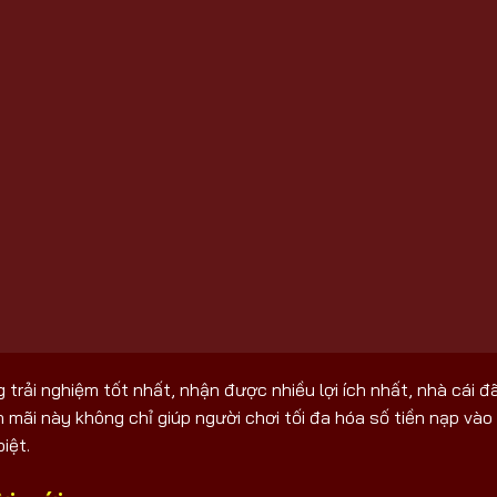
trải nghiệm tốt nhất, nhận được nhiều lợi ích nhất, nhà cái đ
 mãi này không chỉ giúp người chơi tối đa hóa số tiền nạp vào
biệt.