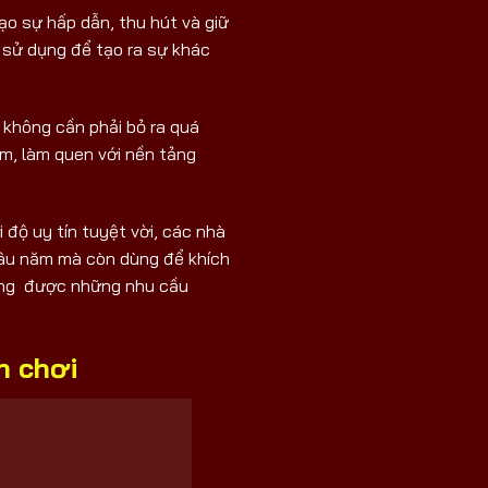
ạo sự hấp dẫn, thu hút và giữ
 sử dụng để tạo ra sự khác
 không cần phải bỏ ra quá
ệm, làm quen với nền tảng
 độ uy tín tuyệt vời, các nhà
 lâu năm mà còn dùng để khích
 ứng được những nhu cầu
n chơi