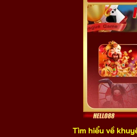
Tìm hiểu về khuy