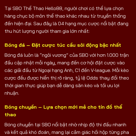
Tại SBO Thể Thao Hello88, người chơi có thể lựa chọn
hàng chục bộ môn thể thao khác nhau từ truyền thống
đến hiện đại. Sau đây là 04 hạng mục cược nổi bật đang
thu hút lượng người tham gia lớn nhất:
Bóng đá – Đặt cược túc cầu sôi động bậc nhất
Bóng đá luôn là “ngôi vương” của SBO với hơn 1.000 trận
đấu cập nhật mỗi ngày, mang đến cơ hội đặt cược vào
các giải đấu từ Ngoại hạng Anh, C1 đến V-league. Mỗi kèo
cược đều được hiển thị rõ ràng, tỷ lệ Odds thay đổi theo
thời gian thực giúp bạn dễ dàng săn kèo và tối ưu lợi
nhuận.
Bóng chuyền – Lựa chọn mới mẻ cho tín đồ thể
thao
Bóng chuyền tại SBO nổi bật nhờ nhịp độ thi đấu nhanh
và kết quả khó đoán, mang lại cảm giác hồi hộp từng pha