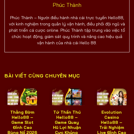
Phúc Thành
Phúc Thành – Người điều hành nhà cái trực tuyến Hello88,
với kinh nghiệm trong quản lý vận hành, điều phối đội ngũ và
phát triển cá cược online. Phúc Thành tập trung vào việc tổ
chức hoạt động, giám sát quy trình và nâng cao hiệu quả
vận hành của nhà cái Hello 88.
BÀI VIẾT CÙNG CHUYÊN MỤC
Thằng Bờm
Tứ Thần Thú
Evolution
Hello88 –
Hello88 –
Casino
Game Slot
Game Quay
Hello88 –
Đỉnh Cao
Hũ Lợi Nhuận
Trải Nghiệm
Bùng Nổ 2026
Cực Khủng
Live Đỉnh Cao