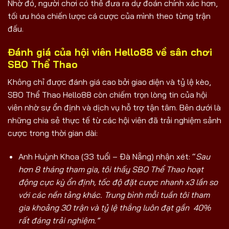
Nhờ đó, người chơi có thể đưa ra dự đoán chính xác hơn,
tối ưu hóa chiến lược cá cược của mình theo từng trận
đấu.
Đánh giá của hội viên Hello88 về sân chơi
SBO Thể Thao
Không chỉ được đánh giá cao bởi giao diện và tỷ lệ kèo,
SBO Thể Thao Hello88 còn chiếm trọn lòng tin của hội
viên nhờ sự ổn định và dịch vụ hỗ trợ tận tâm. Bên dưới là
những chia sẻ thực tế từ các hội viên đã trải nghiệm sảnh
cược trong thời gian dài:
Anh Huỳnh Khoa (33 tuổi – Đà Nẵng) nhận xét: “
Sau
hơn 8 tháng tham gia, tôi thấy SBO Thể Thao hoạt
động cực kỳ ổn định, tốc độ đặt cược nhanh x3 lần so
với các nền tảng khác. Trung bình mỗi tuần tôi tham
gia khoảng 30 trận và tỷ lệ thắng luôn đạt gần 40%
rất đáng trải nghiệm.”