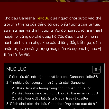
Kho báu Ganesha
Hello88
đưa người chơi bước vào thế
giới linh thiêng của đấng tối cao biểu tượng của trí tuệ,
sự may mắn và thịnh vượng. Với đồ họa rực rỡ, âm thanh
huyền bí cùng cơ chế quay hũ độc đáo, trò chơi mở ra
hành trình chinh phục kho báu thiêng đầy bất ngờ, cảm
nhận trọn vẹn năng lượng may mắn và sự phù hộ của vị
thần tài Ấn Độ.
MỤC LỤC
Giới thiệu đôi nét đặc sắc về kho báu Ganesha Hello88
Ý nghĩa biểu tượng linh thiêng từ slot Ganesha
Thần Ganesha tượng trưng cho trí tuệ cùng tài lộc
Biểu tượng vàng bạc trong kho báu Ganesha Hello88
Biểu tượng đặc biệt ẩn giấu spin free và scatter
Cách chơi slot kho báu Ganesha từng bước cực dễ hiểu