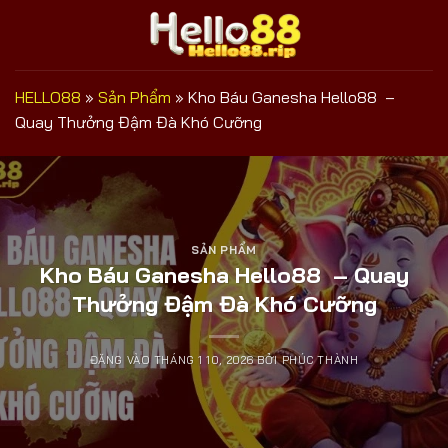
Bỏ
qua
nội
dung
HELLO88
»
Sản Phẩm
»
Kho Báu Ganesha Hello88 –
Quay Thưởng Đậm Đà Khó Cưỡng
SẢN PHẨM
Kho Báu Ganesha Hello88 – Quay
Thưởng Đậm Đà Khó Cưỡng
ĐĂNG VÀO
THÁNG 1 10, 2026
BỞI
PHÚC THÀNH