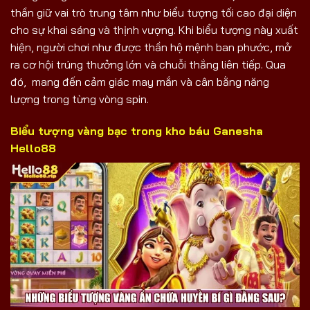
thần giữ vai trò trung tâm như biểu tượng tối cao đại diện
cho sự khai sáng và thịnh vượng. Khi biểu tượng này xuất
hiện, người chơi như được thần hộ mệnh ban phước, mở
ra cơ hội trúng thưởng lớn và chuỗi thắng liên tiếp. Qua
đó, mang đến cảm giác may mắn và cân bằng năng
lượng trong từng vòng spin.
Biểu tượng vàng bạc trong kho báu Ganesha
Hello88