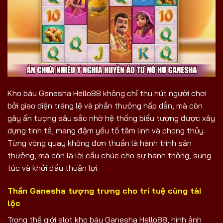
Kho báu Ganesha Hello88
không chỉ thu hút người chơi
bởi giao diện tráng lệ và phần thưởng hấp dẫn, mà còn
gây ấn tượng sâu sắc nhờ hệ thống biểu tượng được xây
dựng tinh tế, mang đậm yếu tố tâm linh và phong thủy.
Từng vòng quay không đơn thuần là hành trình săn
thưởng, mà còn là lời cầu chúc cho sự hanh thông, sung
túc và khởi đầu thuận lợi.
Thần Ganesha tượng trưng cho trí tuệ cùng tài
lộc
Trong thế giới slot kho báu Ganesha Hello88, hình ảnh