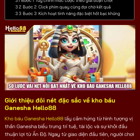
Bước 1: Tùy chỉnh mức cược theo giai đoạn chơi
Bước 2: Click phím quay cùng đợi chờ kết quả
Bước 3: Kích hoạt tính năng đặc biệt hốt bạc khủng
Giới thiệu đôi nét đặc sắc về kho báu
Ganesha Hello88
Kho báu Ganesha Hello88
lấy cảm hứng từ hình tượng vị
thần Ganesha biểu trưng trí tuệ, tài lộc và sự khởi đầu
thuận lợi từ Ấn Độ. Ngay từ giao diện đầu tiên, người chơi