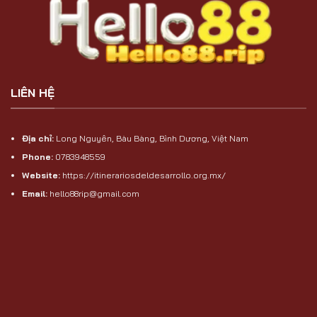
LIÊN HỆ
Địa chỉ:
Long Nguyên, Bàu Bàng, Bình Dương, Việt Nam
Phone:
0783948559
Website:
https://itinerariosdeldesarrollo.org.mx/
Email:
hello88rip@gmail.com