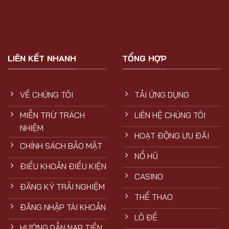
LIÊN KẾT NHANH
TỔNG HỢP
VỀ CHÚNG TÔI
TẢI ỨNG DỤNG
MIỄN TRỪ TRÁCH
LIÊN HỆ CHÚNG TÔI
NHIỆM
HOẠT ĐỘNG ƯU ĐÃI
CHÍNH SÁCH BẢO MẬT
NỔ HŨ
ĐIỀU KHOẢN ĐIỀU KIỆN
CASINO
ĐĂNG KÝ TRẢI NGHIỆM
THỂ THAO
ĐĂNG NHẬP TÀI KHOẢN
LÔ ĐỀ
HƯỚNG DẪN NẠP TIỀN