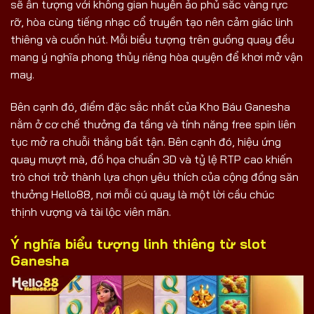
sẽ ấn tượng với không gian huyền ảo phủ sắc vàng rực
rỡ, hòa cùng tiếng nhạc cổ truyền tạo nên cảm giác linh
thiêng và cuốn hút. Mỗi biểu tượng trên guồng quay đều
mang ý nghĩa phong thủy riêng hòa quyện để khơi mở vận
may.
Bên cạnh đó, điểm đặc sắc nhất của Kho Báu Ganesha
nằm ở cơ chế thưởng đa tầng và tính năng free spin liên
tục mở ra chuỗi thắng bất tận. Bên cạnh đó, hiệu ứng
quay mượt mà, đồ họa chuẩn 3D và tỷ lệ RTP cao khiến
trò chơi trở thành lựa chọn yêu thích của cộng đồng săn
thưởng Hello88, nơi mỗi cú quay là một lời cầu chúc
thịnh vượng và tài lộc viên mãn.
Ý nghĩa biểu tượng linh thiêng từ slot
Ganesha