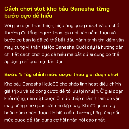
Cách chơi slot kho báu Ganesha từng
bước cực dễ hiểu
Với giao diện thân thiện, hiệu ứng quay mượt và cơ chế
thưởng đa tầng, người tham gia chỉ cần nắm được vài
bước cơ bản là đã có thể bắt đầu hành trình tìm kiếm vận
may cùng vị thần tài lộc Ganesha. Dưới đây là hướng dẫn
chi tiết cách chơi cực dễ hiểu mà bất cứ ai cũng có thể
áp dụng chỉ qua một lần đọc.
Bước 1: Tùy chỉnh mức cược theo giai đoạn chơi
Kho báu Ganesha Hello88 cho phép linh hoạt điều chỉnh
giá trị xu và số dòng cược để tối ưu lợi nhuận. Ở giai đoạn
khởi động, nên đặt cược ở mức thấp nhằm thăm dò vận
may cũng như quan sát chu kỳ quay. Khi đã quen tay
hoặc cảm nhận được tín hiệu cầu thưởng, hãy tăng dần
mức cược để tận dụng cơ hội nhân hời cao nhất.