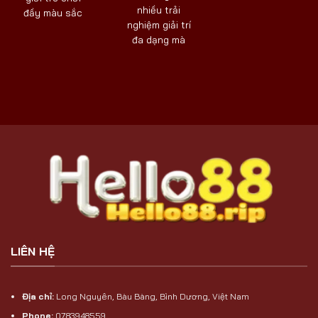
nhiều trải
đầy màu sắc
nghiệm giải trí
đa dạng mà
LIÊN HỆ
Địa chỉ:
Long Nguyên, Bàu Bàng, Bình Dương, Việt Nam
Phone:
0783948559