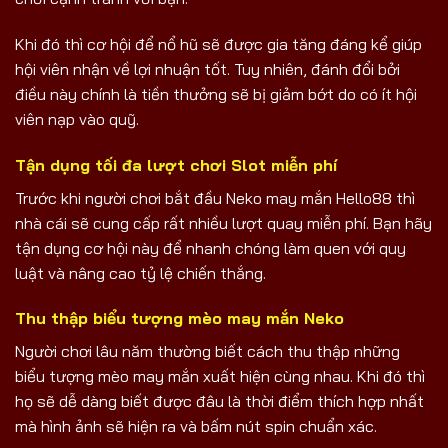
Khi đó thì cơ hội để nổ hũ sẽ được gia tăng đáng kể giúp
hội viên nhận về lợi nhuận tốt. Tuy nhiên, đánh đổi bởi
điều này chính là tiền thưởng sẽ bị giảm bớt do có ít hội
viên nạp vào quỹ.
Tận dụng tối đa lượt chơi Slot miễn phí
Trước khi người chơi bắt đầu Neko may mắn Hello88
thì
nhà cái sẽ cung cấp rất nhiều lượt quay miễn phí. Bạn hãy
tận dụng cơ hội này để nhanh chóng làm quen với quy
luật và nâng cao tỷ lệ chiến thắng.
Thu thập biểu tượng mèo may mắn Neko
Người chơi lâu năm thường biết cách thu thập những
biểu tượng mèo may mắn xuất hiện cùng nhau. Khi đó thì
họ sẽ dễ dàng biết được đâu là thời điểm thích hợp nhất
mà hình ảnh sẽ hiện ra và bấm nút spin chuẩn xác.