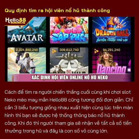
Quy định tìm ra hội viên nổ hũ thành công
Cách để tìm ra người chiến thắng cuối cùng khi chơi slot
Neko mèo may mắn Hello88 cũng tương đối đơn giản. Chỉ
cần 3 biểu tượng giống nhau xuất hiện cùng lúc trên màn
hình thì bạn sẽ được hệ thống thông báo nổ hũ thành
công. Khi đó thì người tham gia sẽ nhận về tất cả số tiền
thưởng trong hũ và đây là con số vô cùng lớn.