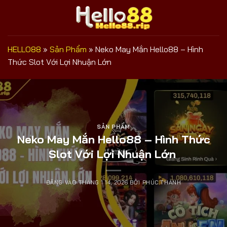
Bỏ
qua
nội
dung
HELLO88
»
Sản Phẩm
»
Neko May Mắn Hello88 – Hình
Thức Slot Với Lợi Nhuận Lớn
SẢN PHẨM
Neko May Mắn Hello88 – Hình Thức
Slot Với Lợi Nhuận Lớn
ĐĂNG VÀO
THÁNG 1 14, 2026
BỞI
PHÚC THÀNH