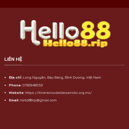
LIÊN HỆ
Địa chỉ:
Long Nguyên, Bàu Bàng, Bình Dương, Việt Nam
Phone:
0783948559
Website:
https://itinerariosdeldesarrollo.org.mx/
Email:
hello88rip@gmail.com