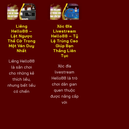
Liêng
Xóc Đĩa
Hello88 –
Livestream
Lật Ngược
Hello88 – Tỷ
Thế Cờ Trong
Lệ Trúng Cao
Một Ván Duy
Giúp Bạn
Nhất
Thắng Liên
Tục
Liêng Hello88
Xóc đĩa
là sân chơi
livestream
cho những kẻ
Hello88 là trò
thích liều,
chơi dân gian
nhưng biết liều
quen thuộc
có chiến
được nâng cấp
với