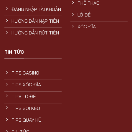
THỂ THAO
ĐĂNG NHẬP TÀI KHOẢN
LÔ ĐỀ
HƯỚNG DẪN NẠP TIỀN
XÓC ĐĨA
HƯỚNG DẪN RÚT TIỀN
TIN TỨC
TIPS CASINO
TIPS XÓC ĐĨA
TIPS LÔ ĐỀ
TIPS SOI KÈO
TIPS QUAY HŨ
TIN TỨC