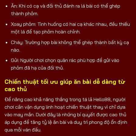
Ăn: Khi có cạ và đối thủ đánh ra lá bài có thể ghép
thành phỏm.
Xoay phỏm: Tình huống có hai cạ khác nhau, đều thiếu
một lá để tạo phỏm hoàn chỉnh.
Cháy: Trường hợp bài không thể ghép thành bất kỳ cạ
nào.
Gửi: Người chơi chọn quân rác phù hợp để gửi vào
phỏm đã hạ của đối thủ.
Chiến thuật tối ưu giúp ăn bài dễ dàng từ
cao thủ
Để nâng cao khả năng thắng trong tá lả Hello88, người
chơi cần vận dụng linh hoạt chiến thuật thay vì chỉ dựa
vào may mắn. Dưới đây là những bí quyết được cao thủ
áp dụng để tăng tỷ lệ ăn bài và duy trì phong độ ổn định
qua mỗi ván đấu.