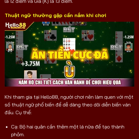
là 12 điểm và Già (K) là 13 điểm.
Thuật ngữ thường gặp cần nắm khi chơi
Khi tham gia tại Hello88, người chơi nên làm quen với một
số thuật ngữ phổ biến để dễ dàng theo dõi diễn biến ván
đấu. Cụ thể:
Cạ: Bộ hai quân cần thêm một lá nữa để tạo thành
phỏm.