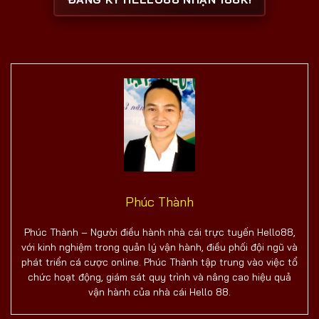
Phúc Thành
Phúc Thành – Người điều hành nhà cái trực tuyến Hello88,
với kinh nghiệm trong quản lý vận hành, điều phối đội ngũ và
phát triển cá cược online. Phúc Thành tập trung vào việc tổ
chức hoạt động, giám sát quy trình và nâng cao hiệu quả
vận hành của nhà cái Hello 88.