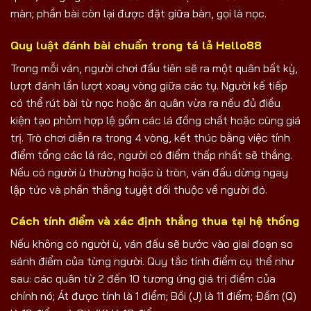
màn; phần bài còn lại được đặt giữa bàn, gọi là nọc.
Quy luật đánh bài chuẩn trong tá lả Hello88
Trong mỗi ván, người chơi đầu tiên sẽ ra một quân bất kỳ,
lượt đánh lần lượt xoay vòng giữa các tụ. Người kế tiếp
có thể rút bài từ nọc hoặc ăn quân vừa ra nếu đủ điều
kiện tạo phỏm hợp lệ gồm các lá đồng chất hoặc cùng giá
trị. Trò chơi diễn ra trong 4 vòng, kết thúc bằng việc tính
điểm tổng các lá rác, người có điểm thấp nhất sẽ thắng.
Nếu có người ù thường hoặc ù tròn, ván đấu dừng ngay
lập tức và phần thắng tuyệt đối thuộc về người đó.
Cách tính điểm và xác định thắng thua tại hệ thống
Nếu không có người ù, ván đấu sẽ bước vào giai đoạn so
sánh điểm của từng người. Quy tắc tính điểm cụ thể như
sau: các quân từ 2 đến 10 tương ứng giá trị điểm của
chính nó; Át được tính là 1 điểm; Bồi (J) là 11 điểm; Đầm (Q)