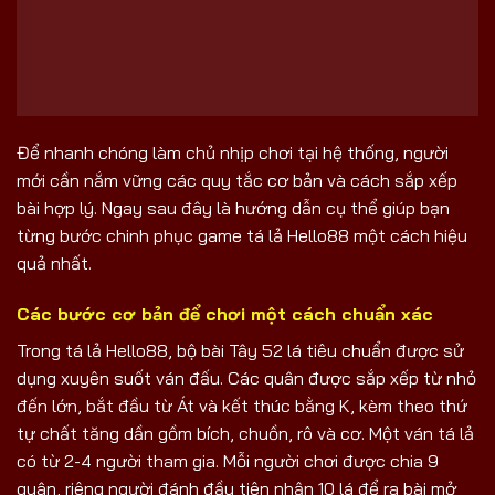
Để nhanh chóng làm chủ nhịp chơi tại hệ thống, người
mới cần nắm vững các quy tắc cơ bản và cách sắp xếp
bài hợp lý. Ngay sau đây là hướng dẫn cụ thể giúp bạn
từng bước chinh phục game tá lả Hello88 một cách hiệu
quả nhất.
Các bước cơ bản để chơi một cách chuẩn xác
Trong tá lả Hello88, bộ bài Tây 52 lá tiêu chuẩn được sử
dụng xuyên suốt ván đấu. Các quân được sắp xếp từ nhỏ
đến lớn, bắt đầu từ Át và kết thúc bằng K, kèm theo thứ
tự chất tăng dần gồm bích, chuồn, rô và cơ. Một ván tá lả
có từ 2-4 người tham gia. Mỗi người chơi được chia 9
quân, riêng người đánh đầu tiên nhận 10 lá để ra bài mở