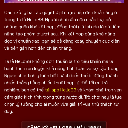
Cách xử lý bài rác quyết định trực tiếp đến khả năng ù
trong tá lả Hello88. Người chơi cần cân nhắc loại bỏ
những quân khó kết hợp, đồng thời giữ lại các lá có tiềm
năng tạo phỏm ở lượt sau. Khi kết hợp cùng khả năng
đọc vị chuẩn xác, bạn sẽ dễ dàng xoay chuyển cục diện
và tiến gần hơn đến chiến thắng.
Tá lả Hello88
không đơn thuần là trò tiêu khiển mà là
hành trình rèn luyện khả năng tính toán và sự tập trung.
Người chơi tinh ý luôn biết cách biến thế bị động thành
chiến thắng bằng chiến thuật hợp lý. Để tối ưu trải
nghiệm, bạn có thể
tải app Hello88
và khám phá trọn vẹn
cảm giác kịch tính trong từng nước đi. Trò chơi này là lựa
chọn lý tưởng cho ai muốn vừa giải trí vừa thử thách tư
duy.
ĐĂNG KÝ HELLO88 NHẬN 188K!