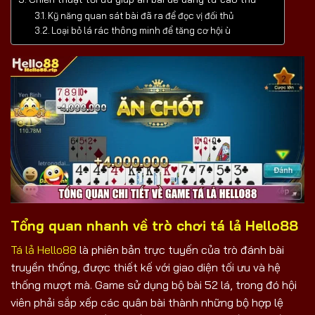
Kỹ năng quan sát bài đã ra để đọc vị đối thủ
Loại bỏ lá rác thông minh để tăng cơ hội ù
Tổng quan nhanh về trò chơi tá lả Hello88
Tá lả Hello88
là phiên bản trực tuyến của trò đánh bài
truyền thống, được thiết kế với giao diện tối ưu và hệ
thống mượt mà. Game sử dụng bộ bài 52 lá, trong đó hội
viên phải sắp xếp các quân bài thành những bộ hợp lệ