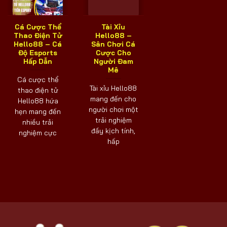
Cá Cược Thể
Tài Xỉu
Thao Điện Tử
Hello88 –
Hello88 – Cá
Sân Chơi Cá
Độ Esports
Cược Cho
Hấp Dẫn
Người Đam
Mê
Cá cược thể
Tài xỉu Hello88
thao điện tử
mang đến cho
Hello88 hứa
người chơi một
hẹn mang đến
trải nghiệm
nhiều trải
đầy kịch tính,
nghiệm cực
hấp