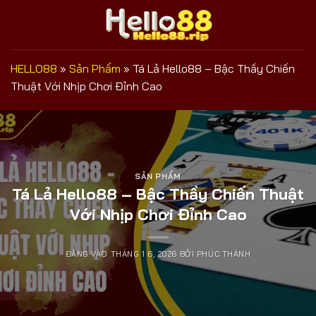
Bỏ
qua
nội
dung
HELLO88
»
Sản Phẩm
»
Tá Lả Hello88 – Bậc Thầy Chiến
Thuật Với Nhịp Chơi Đỉnh Cao
SẢN PHẨM
Tá Lả Hello88 – Bậc Thầy Chiến Thuật
Với Nhịp Chơi Đỉnh Cao
ĐĂNG VÀO
THÁNG 1 6, 2026
BỞI
PHÚC THÀNH