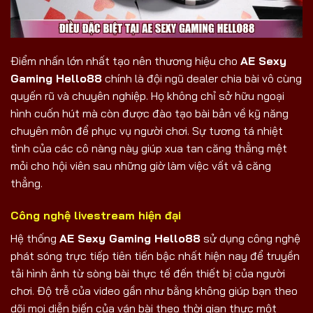
Điểm nhấn lớn nhất tạo nên thương hiệu cho
AE Sexy
Gaming Hello88
chính là đội ngũ dealer chia bài vô cùng
quyến rũ và chuyên nghiệp. Họ không chỉ sở hữu ngoại
hình cuốn hút mà còn được đào tạo bài bản về kỹ năng
chuyên môn để phục vụ người chơi. Sự tương tá nhiệt
tình của các cô nàng này giúp xua tan căng thẳng mệt
mỏi cho hội viên sau những giờ làm việc vất vả căng
thẳng.
Công nghệ livestream hiện đại
Hệ thống
AE Sexy Gaming Hello88
sử dụng công nghệ
phát sóng trực tiếp tiên tiến bậc nhất hiện nay để truyền
tải hình ảnh từ sòng bài thực tế đến thiết bị của người
chơi. Độ trễ của video gần như bằng không giúp bạn theo
dõi mọi diễn biến của ván bài theo thời gian thực một