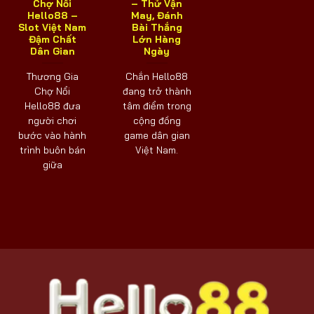
Chợ Nổi
– Thử Vận
Hello88 –
May, Đánh
Slot Việt Nam
Bài Thắng
Đậm Chất
Lớn Hàng
Dân Gian
Ngày
Thương Gia
Chắn Hello88
Chợ Nổi
đang trở thành
Hello88 đưa
tâm điểm trong
người chơi
cộng đồng
bước vào hành
game dân gian
trình buôn bán
Việt Nam.
giữa