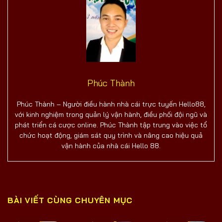
Phúc Thành
Phúc Thành – Người điều hành nhà cái trực tuyến Hello88,
với kinh nghiệm trong quản lý vận hành, điều phối đội ngũ và
phát triển cá cược online. Phúc Thành tập trung vào việc tổ
chức hoạt động, giám sát quy trình và nâng cao hiệu quả
vận hành của nhà cái Hello 88.
BÀI VIẾT CÙNG CHUYÊN MỤC