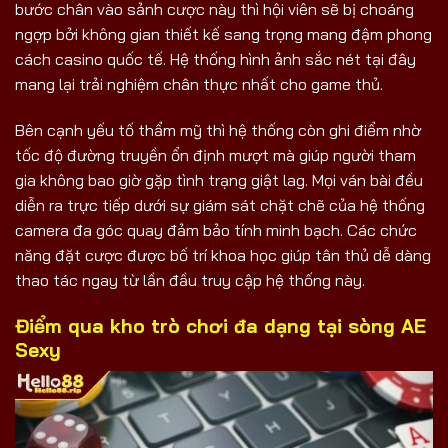
bước chân vào sảnh cược này thì hội viên sẽ bị choáng
ngợp bởi không gian thiết kế sang trọng mang đậm phong
cách casino quốc tế. Hệ thống hình ảnh sắc nét tại đây
mang lại trải nghiệm chân thực nhất cho game thủ.
Bên cạnh yếu tố thẩm mỹ thì hệ thống còn ghi điểm nhờ
tốc độ đường truyền ổn định mượt mà giúp người tham
gia không bao giờ gặp tình trạng giật lag. Mọi ván bài đều
diễn ra trực tiếp dưới sự giám sát chặt chẽ của hệ thống
camera đa góc quay đảm bảo tính minh bạch. Các chức
năng đặt cược được bố trí khoa học giúp tân thủ dễ dàng
thao tác ngay từ lần đầu truy cập hệ thống này.
Điểm qua kho trò chơi đa dạng tại sòng AE
Sexy