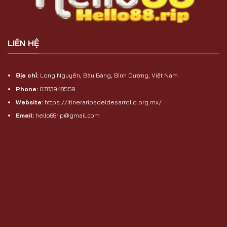
LIÊN HỆ
Địa chỉ:
Long Nguyên, Bàu Bàng, Bình Dương, Việt Nam
Phone:
0783948559
Website:
https://itinerariosdeldesarrollo.org.mx/
Email:
hello88rip@gmail.com