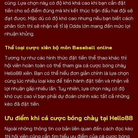
cùng. Lựa chọn này có độ khó khá cao khi bạn cần đặt
tiền cho số điểm đúng mà khi kết thúc trận đấu hai đội sẽ
đạt được. Mặc dù có độ khó cao nhưng nếu bạn biết cách
phân tích thì sẽ nhận về tỉ lệ Odds lớn mang đến mức lợi
nhuận khủng.
Thể loại cược xiên bộ môn Baseball online
Tương tự như các hình thức đặt tiền thể thao khác thì
hội viên hoàn toàn có thể tham gia cá cược bóng chày
Hello88 xiên. Bạn có thể hiểu đơn giản chính là lựa chọn
cùng lúc nhiều loại kèo để tiến hành đặt tiền và nhận về
lợi nhuận gấp nhiều lần. Tuy nhiên, lựa chọn này có độ
khó cực cao vì bạn phải dự đoán chính xác tất cả những
kèo đã đặt tiền.
Ưu điểm khi cá cược bóng chày tại Hello88
Ngoài những thông tin cơ bản liên quan đến cách đọc kèo
thì hội viên cũng cần tìm hiểu ưu điểm của cá cược bóng