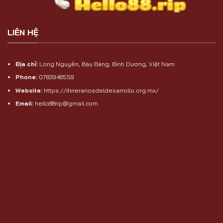
LIÊN HỆ
Địa chỉ:
Long Nguyên, Bàu Bàng, Bình Dương, Việt Nam
Phone:
0783948559
Website:
https://itinerariosdeldesarrollo.org.mx/
Email:
hello88rip@gmail.com