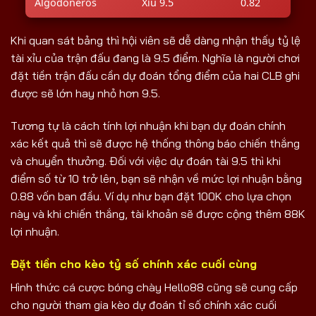
Algodoneros
Xỉu 9.5
0.82
Khi quan sát bảng thì hội viên sẽ dễ dàng nhận thấy tỷ lệ
tài xỉu của trận đấu đang là 9.5 điểm. Nghĩa là người chơi
đặt tiền trận đấu cần dự đoán tổng điểm của hai CLB ghi
được sẽ lớn hay nhỏ hơn 9.5.
Tương tự là cách tính lợi nhuận khi bạn dự đoán chính
xác kết quả thì sẽ được hệ thống thông báo chiến thắng
và chuyển thưởng. Đối với việc dự đoán tài 9.5 thì khi
điểm số từ 10 trở lên, bạn sẽ nhận về mức lợi nhuận bằng
0.88 vốn ban đầu. Ví dụ như bạn đặt 100K cho lựa chọn
này và khi chiến thắng, tài khoản sẽ được cộng thêm 88K
lợi nhuận.
Đặt tiền cho kèo tỷ số chính xác cuối cùng
Hình thức cá cược bóng chày Hello88 cũng sẽ cung cấp
cho người tham gia kèo dự đoán tỉ số chính xác cuối