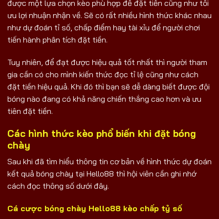
được một lựa chọn kèo phù hợp để đặt tiền cũng như tối
ưu lợi nhuận nhận về. Sẽ có rất nhiều hình thức khác nhau
như dự đoán tỉ số, chấp điểm hay tài xỉu để người chơi
tiến hành phân tích đặt tiền.
Tuy nhiên, để đạt được hiệu quả tốt nhất thì người tham
gia cần có cho mình kiến thức đọc tỉ lệ cũng như cách
đặt tiền hiệu quả. Khi đó thì bạn sẽ dễ dàng biết được đội
bóng nào đang có khả năng chiến thắng cao hơn và ưu
tiên đặt tiền.
Các hình thức kèo phổ biến khi đặt bóng
chày
Sau khi đã tìm hiểu thông tin cơ bản về hình thức dự đoán
kết quả bóng chày tại Hello88 thì hội viên cần ghi nhớ
cách đọc thông số dưới đây.
Cá cược bóng chày Hello88 kèo chấp tỷ số