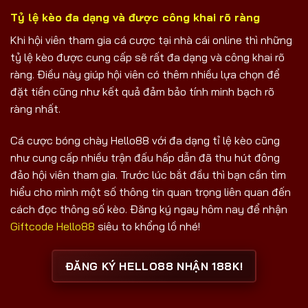
Tỷ lệ kèo đa dạng và được công khai rõ ràng
Khi hội viên tham gia cá cược tại nhà cái online thì những
tỷ lệ kèo được cung cấp sẽ rất đa dạng và công khai rõ
ràng. Điều này giúp hội viên có thêm nhiều lựa chọn để
đặt tiền cũng như kết quả đảm bảo tính minh bạch rõ
ràng nhất.
Cá cược bóng chày Hello88 với đa dạng tỉ lệ kèo cũng
như cung cấp nhiều trận đấu hấp dẫn đã thu hút đông
đảo hội viên tham gia. Trước lúc bắt đầu thì bạn cần tìm
hiểu cho mình một số thông tin quan trọng liên quan đến
cách đọc thông số kèo. Đăng ký ngay hôm nay để nhận
Giftcode Hello88
siêu to khổng lồ nhé!
ĐĂNG KÝ HELLO88 NHẬN 188K!