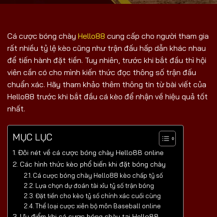
Cá cược bóng chày
Hello88
cung cấp cho người tham gia
rất nhiều tỷ lệ kèo cũng như trận đấu hấp dẫn khác nhau
để tiến hành đặt tiền. Tuy nhiên, trước khi bắt đầu thì hội
viên cần có cho mình kiến thức đọc thông số trận đấu
chuẩn xác. Hãy tham khảo thêm thông tin từ bài viết của
Hello88 trước khi bắt đầu cá kèo để nhận về hiệu quả tốt
nhất.
MỤC LỤC
Đôi nét về cá cược bóng chày Hello88 online
Các hình thức kèo phổ biến khi đặt bóng chày
Cá cược bóng chày Hello88 kèo chấp tỷ số
Lựa chọn dự đoán tài xỉu tỷ số trận bóng
Đặt tiền cho kèo tỷ số chính xác cuối cùng
Thể loại cược xiên bộ môn Baseball online
Ưu điểm khi cá cược bóng chày tại Hello88