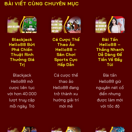
BÀI VIẾT CÙNG CHUYÊN MỤC
Blackjack
Cá Cược Thể
Bài Tấn
Hello88 Bứt
Thao Ảo
Hello88 –
Phá Chiến
Hello88 –
Thắng Nhanh
Thuật Rinh
Sân Chơi
Dễ Dàng Để
Thưởng Giá
Sports Cực
Tiền Về Đầy
Trị
Hấp Dẫn
Túi
Blackjack
Cá cược thể
Bài tấn
Hello88 mở
thao ảo
Hello88 giữ
cược liên tục
Hello88 đang
nguyên nét cổ
với hơn 40.000
trở thành xu
điển nhưng
lượt truy cập
hướng giải trí
được làm mới
mỗi ngày. Trò
mới mẻ
với tốc độ