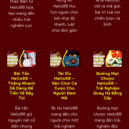
thao điện tử
Hello88 thu
mở ra thế giới
Hello88 hứa
hút người chơi
bài trí tuệ nơi
hẹn mang đến
bởi nhịp độ
chiến lược và
nhiều trải
nhanh, luật
bình
nghiệm cực
chơi đơn giản
Bài Tấn
Tài Xỉu
Đường Mạt
Hello88 –
Hello88 –
Chược
Thắng Nhanh
Sân Chơi Cá
Hello88 –
Dễ Dàng Để
Cược Cho
Trải Nghiệm
Tiền Về Đầy
Người Đam
Quay Hũ Đẳng
Túi
Mê
Cấp
Bài tấn
Tài xỉu Hello88
Đường mạt
Hello88 giữ
mang đến cho
chược Hello88
nguyên nét cổ
người chơi một
mang đến trải
điển nhưng
trải nghiệm
nghiệm độc