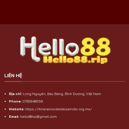
LIÊN HỆ
Địa chỉ:
Long Nguyên, Bàu Bàng, Bình Dương, Việt Nam
Phone:
0783948559
Website:
https://itinerariosdeldesarrollo.org.mx/
Email:
hello88rip@gmail.com