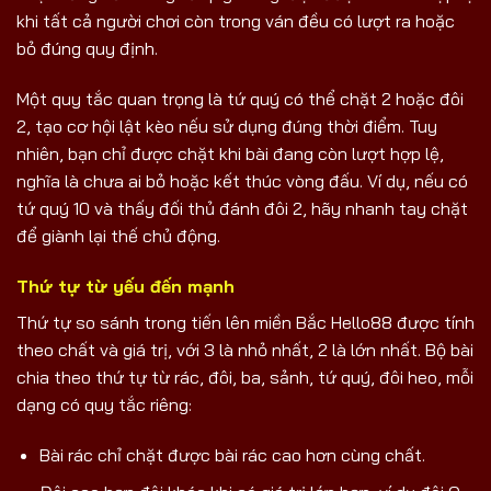
khi tất cả người chơi còn trong ván đều có lượt ra hoặc
bỏ đúng quy định.
Một quy tắc quan trọng là tứ quý có thể chặt 2 hoặc đôi
2, tạo cơ hội lật kèo nếu sử dụng đúng thời điểm. Tuy
nhiên, bạn chỉ được chặt khi bài đang còn lượt hợp lệ,
nghĩa là chưa ai bỏ hoặc kết thúc vòng đấu. Ví dụ, nếu có
tứ quý 10 và thấy đối thủ đánh đôi 2, hãy nhanh tay chặt
để giành lại thế chủ động.
Thứ tự từ yếu đến mạnh
Thứ tự so sánh trong tiến lên miền Bắc Hello88 được tính
theo chất và giá trị, với 3 là nhỏ nhất, 2 là lớn nhất. Bộ bài
chia theo thứ tự từ rác, đôi, ba, sảnh, tứ quý, đôi heo, mỗi
dạng có quy tắc riêng:
Bài rác chỉ chặt được bài rác cao hơn cùng chất.