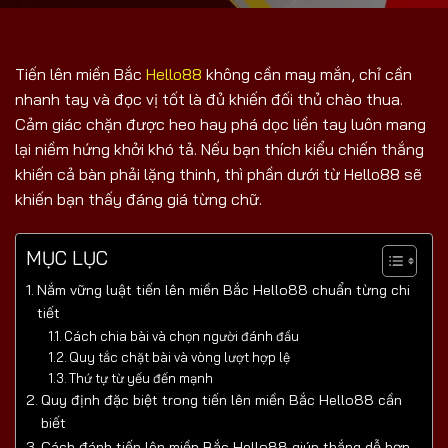
Tiến lên miền Bắc
Hello88
không cần may mắn, chỉ cần
nhanh tay và đọc vị tốt là đủ khiến đối thủ chào thua.
Cảm giác chặn được heo hay phá dọc liền tay luôn mang
lại niềm hứng khởi khó tả. Nếu bạn thích kiểu chiến thắng
khiến cả bàn phải lặng thinh, thì phần dưới từ Hello88 sẽ
khiến bạn thấy đáng giá từng chữ.
MỤC LỤC
Nắm vững luật tiến lên miền Bắc Hello88 chuẩn từng chi
tiết
Cách chia bài và chọn người đánh đầu
Quy tắc chặt bài và vòng lượt hợp lệ
Thứ tự từ yếu đến mạnh
Quy định đặc biệt trong tiến lên miền Bắc Hello88 cần
biết
Cách đánh tiến lên miền Bắc Hello88 giúp thắng dễ hơn