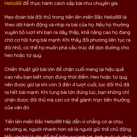
Hello88
để thực hành cách sắp bài như chuyên gia.
Mẹo đoán bài đối thủ trong tiến lên miền Bắc Hello88 là
theo dõi hành động và nhịp ra bài của họ. Nếu họ thường
xuyên bỏ lượt khi bạn ra dây thấp, khả năng cao họ đang
chờ cơ hội tung bài mạnh. Khi thấy đối phương liên tục ra
đôi nhỏ, có thể họ muốn phá cấu trúc để dọn đường cho
heo hoặc tứ quý.
Chiến thuật giữ bài lớn để chặn cuối mang lại hiệu quả
cao nếu bạn biết chọn đúng thời điểm. Heo hoặc tứ quý
nên được giữ lại khi còn 3 đến 4 lượt cuối, lúc đối thủ đã
ra hết bài mạnh. Khi tung bài lớn đúng lúc, bạn không chỉ
chặn được đối thủ mà còn có thể giành trọn tiền thưởng
của ván đó.
Tiến lên miền Bắc Hello88 hấp dẫn vì chẳng có ai chịu
nhường ai, người nhanh hơn sẽ là người giữ thế chủ động.
Mỗi ván bài là dịp để thể hiện sự lanh lợi, tinh quái và chút