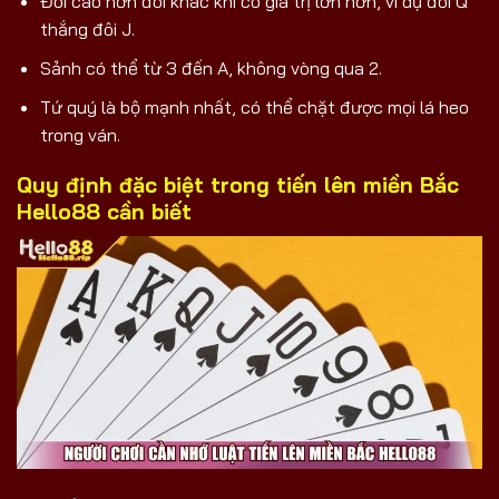
Đôi cao hơn đôi khác khi có giá trị lớn hơn, ví dụ đôi Q
thắng đôi J.
Sảnh có thể từ 3 đến A, không vòng qua 2.
Tứ quý là bộ mạnh nhất, có thể chặt được mọi lá heo
trong ván.
Quy định đặc biệt trong tiến lên miền Bắc
Hello88 cần biết