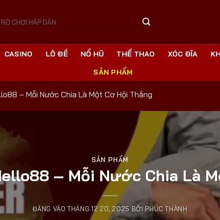
CASINO
LÔ ĐỀ
NỔ HŨ
THỂ THAO
XÓC ĐĨA
KH
SẢN PHẨM
llo88 – Mỗi Nước Chia Là Một Cơ Hội Thắng
SẢN PHẨM
Hello88 – Mỗi Nước Chia Là M
ĐĂNG VÀO
THÁNG 12 20, 2025
BỞI
PHÚC THÀNH