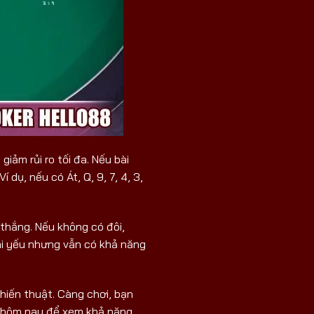
iảm rủi ro tối đa. Nếu bài
dụ, nếu có Át, Q, 9, 7, 4, 3,
 thắng. Nếu không có đôi,
bài yếu nhưng vẫn có khả năng
chiến thuật. Càng chơi, bạn
o88 hôm nay để xem khả năng