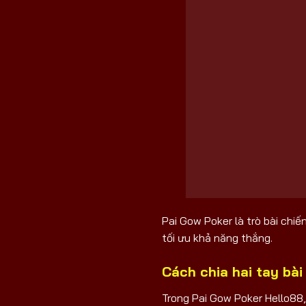
Pai Gow Poker là trò bài chiế
tối ưu khả năng thắng.
Cách chia hai tay bài
Trong Pai Gow Poker Hello88, 