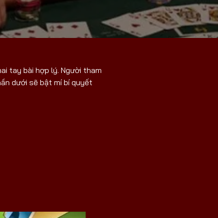
hai tay bài hợp lý. Người tham
hần dưới sẽ bật mí bí quyết