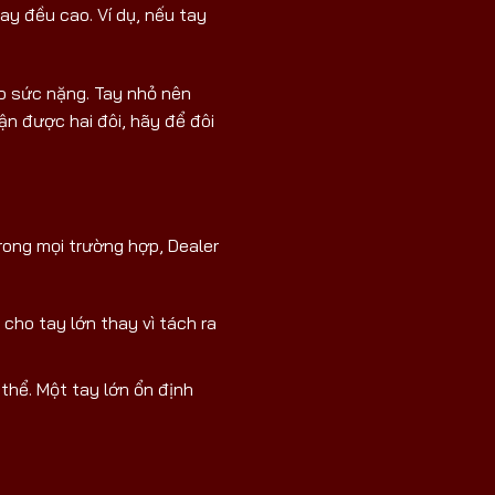
ay đều cao. Ví dụ, nếu tay
o sức nặng. Tay nhỏ nên
ận được hai đôi, hãy để đôi
trong mọi trường hợp, Dealer
cho tay lớn thay vì tách ra
thể. Một tay lớn ổn định