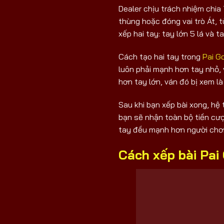
Dealer chịu trách nhiệm chia
thùng hoặc đóng vai trò Át, t
xếp hai tay: tay lớn 5 lá và ta
Cách tạo hai tay trong
Pai G
luôn phải mạnh hơn tay nhỏ, v
hơn tay lớn, ván đó bị xem là
Sau khi bạn xếp bài xong, hệ 
bạn sẽ nhận toàn bộ tiền cượ
tay đều mạnh hơn người chơi
Cách xếp bài Pai