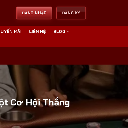
ĐĂNG NHẬP
ĐĂNG KÝ
UYẾN MÃI
LIÊN HỆ
BLOG
ột Cơ Hội Thắng