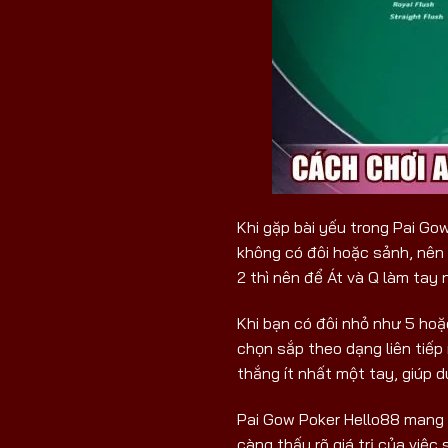
Khi gặp bài yếu trong Pai Gow
không có đôi hoặc sảnh, nên ư
2 thì nên để Át và Q làm tay 
Khi bạn có đôi nhỏ như 5 hoặ
chọn sắp theo dạng liên tiếp 
thắng ít nhất một tay, giúp 
Pai Gow Poker Hello88 mang đế
càng thấy rõ giá trị của việc