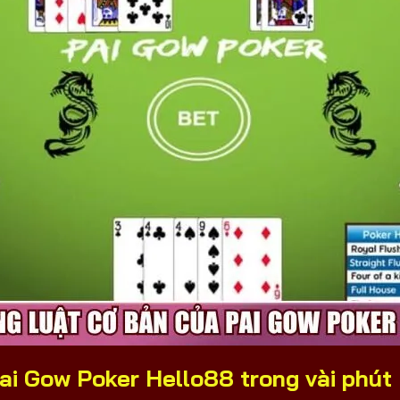
ai Gow Poker Hello88 trong vài phút