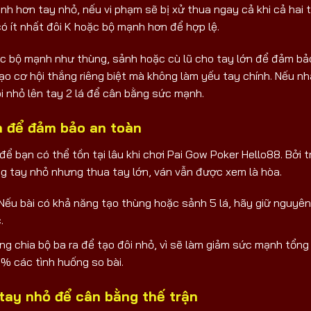
nh hơn tay nhỏ, nếu vi phạm sẽ bị xử thua ngay cả khi cả hai t
có ít nhất đôi K hoặc bộ mạnh hơn để hợp lệ.
các bộ mạnh như thùng, sảnh hoặc cù lũ cho tay lớn để đảm bả
tạo cơ hội thắng riêng biệt mà không làm yếu tay chính. Nếu nh
ôi nhỏ lên tay 2 lá để cân bằng sức mạnh.
h để đảm bảo an toàn
để bạn có thể tồn tại lâu khi chơi Pai Gow Poker Hello88. Bởi 
g tay nhỏ nhưng thua tay lớn, ván vẫn được xem là hòa.
Nếu bài có khả năng tạo thùng hoặc sảnh 5 lá, hãy giữ nguyên 
.
ng chia bộ ba ra để tạo đôi nhỏ, vì sẽ làm giảm sức mạnh tổng 
% các tình huống so bài.
 tay nhỏ để cân bằng thế trận