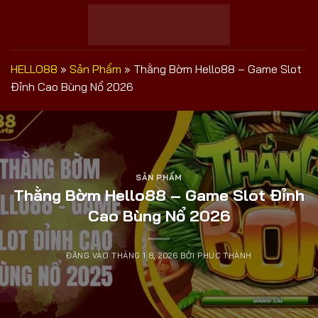
Bỏ
qua
nội
dung
HELLO88
»
Sản Phẩm
»
Thằng Bờm Hello88 – Game Slot
Đỉnh Cao Bùng Nổ 2026
SẢN PHẨM
Thằng Bờm Hello88 – Game Slot Đỉnh
Cao Bùng Nổ 2026
ĐĂNG VÀO
THÁNG 1 8, 2026
BỞI
PHÚC THÀNH