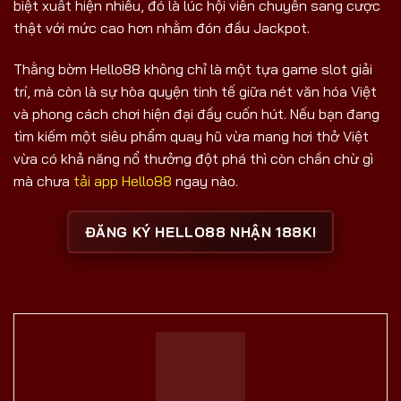
biệt xuất hiện nhiều, đó là lúc hội viên chuyển sang cược
thật với mức cao hơn nhằm đón đầu Jackpot.
Thằng bờm Hello88 không chỉ là một tựa game slot giải
trí, mà còn là sự hòa quyện tinh tế giữa nét văn hóa Việt
và phong cách chơi hiện đại đầy cuốn hút. Nếu bạn đang
tìm kiếm một siêu phẩm quay hũ vừa mang hơi thở Việt
vừa có khả năng nổ thưởng đột phá thì còn chần chừ gì
mà chưa
tải app Hello88
ngay nào.
ĐĂNG KÝ HELLO88 NHẬN 188K!