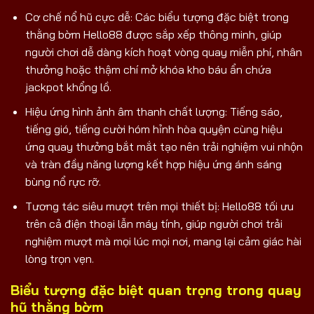
Cơ chế nổ hũ cực dễ: Các biểu tượng đặc biệt trong
thằng bờm Hello88 được sắp xếp thông minh, giúp
người chơi dễ dàng kích hoạt vòng quay miễn phí, nhân
thưởng hoặc thậm chí mở khóa kho báu ẩn chứa
jackpot khổng lồ.
Hiệu ứng hình ảnh âm thanh chất lượng: Tiếng sáo,
tiếng gió, tiếng cười hóm hỉnh hòa quyện cùng hiệu
ứng quay thưởng bắt mắt tạo nên trải nghiệm vui nhộn
và tràn đầy năng lượng kết hợp hiệu ứng ánh sáng
bùng nổ rực rỡ.
Tương tác siêu mượt trên mọi thiết bị: Hello88 tối ưu
trên cả điện thoại lẫn máy tính, giúp người chơi trải
nghiệm mượt mà mọi lúc mọi nơi, mang lại cảm giác hài
lòng trọn vẹn.
Biểu tượng đặc biệt quan trọng trong quay
hũ thằng bờm