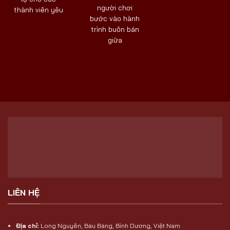
người chơi
thành viên yêu
bước vào hành
trình buôn bán
giữa
LIÊN HỆ
Địa chỉ:
Long Nguyên, Bàu Bàng, Bình Dương, Việt Nam