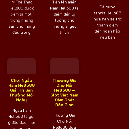
IM Thể Thao
Tiến lên miền
Cá cược
Hello88 được
Nam Hello88 là
tennis Hello88
xem là một
điểm đến lý
hứa hẹn sẽ trở
trong những
tưởng cho
thành điểm
sân chơi hàng
những ai yêu
đến hoàn hảo
đầu trong
thích
nếu bạn
Chơi Ngầu
Thương Gia
Hầm Hello88
Chợ Nổi
Giải Trí Săn
Hello88 –
Thưởng Mỗi
Slot Việt Nam
Ngày
Đậm Chất
Dân Gian
Ngầu hầm
Thương Gia
Hello88 là gợi
Chợ Nổi
ý độc đáo, mới
Hello88 đưa
lạ cho các