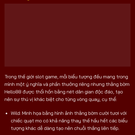
Trong thế giới slot game, mỗi biểu tượng đều mang trong
mình một ý nghĩa và phần thưởng riêng nhưng
thằng bờm
Hello88
được thổi hồn bằng nét dân gian độc đáo, tạo
nên sự thú vị khác biệt cho từng vòng quay, cụ thể:
Wild: Minh họa bằng hình ảnh thằng bờm cười tươi với
chiếc quạt mo có khả năng thay thế hầu hết các biểu
tượng khác dễ dàng tạo nên chuỗi thắng liên tiếp.