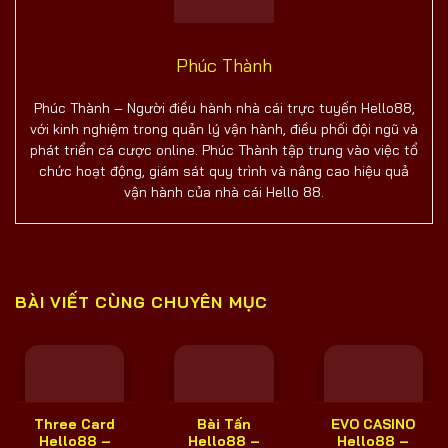
Phúc Thành
Phúc Thành – Người điều hành nhà cái trực tuyến Hello88,
với kinh nghiệm trong quản lý vận hành, điều phối đội ngũ và
phát triển cá cược online. Phúc Thành tập trung vào việc tổ
chức hoạt động, giám sát quy trình và nâng cao hiệu quả
vận hành của nhà cái Hello 88.
BÀI VIẾT CÙNG CHUYÊN MỤC
Three Card
Bài Tấn
EVO CASINO
Hello88 –
Hello88 –
Hello88 –