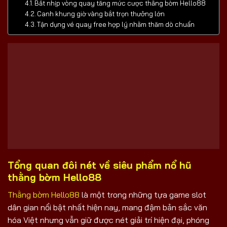
Bắt nhịp vòng quay tăng mức cược thằng bờm Hello88
Canh khung giờ vàng bắt trọn thưởng lớn
Tận dụng vé quay free hợp lý nhằm thăm dò chuẩn
Tổng quan đôi nét về siêu phẩm nổ hũ
thằng bờm Hello88
Thằng bờm Hello88
là một trong những tựa game slot
dân gian nổi bật nhất hiện nay, mang đậm bản sắc văn
hóa Việt nhưng vẫn giữ được nét giải trí hiện đại, phóng