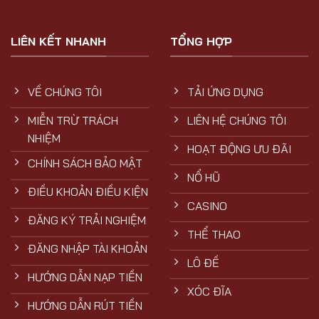
LIÊN KẾT NHANH
TỔNG HỢP
VỀ CHÚNG TÔI
TẢI ỨNG DỤNG
MIỄN TRỪ TRÁCH
LIÊN HỆ CHÚNG TÔI
NHIỆM
HOẠT ĐỘNG ƯU ĐÃI
CHÍNH SÁCH BẢO MẬT
NỔ HŨ
ĐIỀU KHOẢN ĐIỀU KIỆN
CASINO
ĐĂNG KÝ TRẢI NGHIỆM
THỂ THAO
ĐĂNG NHẬP TÀI KHOẢN
LÔ ĐỀ
HƯỚNG DẪN NẠP TIỀN
XÓC ĐĨA
HƯỚNG DẪN RÚT TIỀN