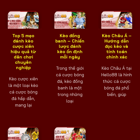
Top 5 mẹo
Kèo đồng
Kèo Châu Á –
đánh kèo
banh – Chiến
Hướng dẫn
cược xiên
lược đánh
đọc kèo và
hiệu quả từ
kèo ổn định
tính toán
dân chơi
mỗi ngày
chính xác
chuyên
nghiệp
Trong thế giới
Kèo Châu Á tại
cá cược bóng
Hello88 là hình
Kèo cược xiên
đá, kèo đồng
thức cá cược
là một loại kèo
banh là một
bóng đá phổ
cá cược bóng
trong những
biến, giúp
đá hấp dẫn,
loại
mang lại