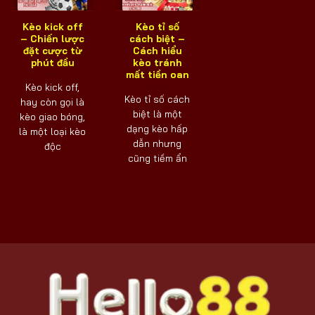
Kèo kick off
Kèo tỉ số
– Chiến lược
cách biệt –
đặt cược từ
Cách hiểu
phút đầu
kèo tránh
mất tiền oan
Kèo kick off,
Kèo tỉ số cách
hay còn gọi là
biệt là một
kèo giao bóng,
dạng kèo hấp
là một loại kèo
dẫn nhưng
độc
cũng tiềm ẩn