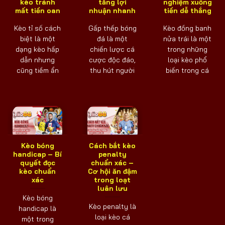
kèo tránh
tăng lợi
nghiệm xuống
mất tiền oan
nhuận nhanh
tiền dễ thắng
Kèo tỉ số cách
Gấp thếp bóng
Kèo đồng banh
biệt là một
đá là một
nửa trái là một
dạng kèo hấp
chiến lược cá
trong những
dẫn nhưng
cược độc đáo,
loại kèo phổ
cũng tiềm ẩn
thu hút người
biến trong cá
Kèo bóng
Cách bắt kèo
handicap – Bí
penalty
quyết đọc
chuẩn xác –
kèo chuẩn
Cơ hội ăn đậm
xác
trong loạt
luân lưu
Kèo bóng
Kèo penalty là
handicap là
loại kèo cá
một trong