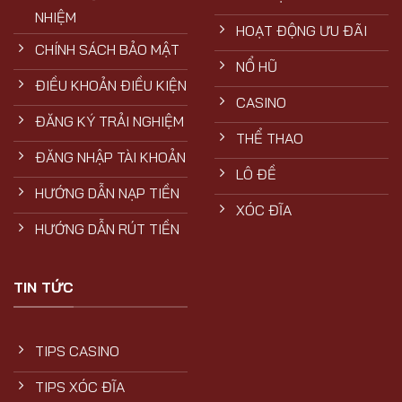
NHIỆM
HOẠT ĐỘNG ƯU ĐÃI
CHÍNH SÁCH BẢO MẬT
NỔ HŨ
ĐIỀU KHOẢN ĐIỀU KIỆN
CASINO
ĐĂNG KÝ TRẢI NGHIỆM
THỂ THAO
ĐĂNG NHẬP TÀI KHOẢN
LÔ ĐỀ
HƯỚNG DẪN NẠP TIỀN
XÓC ĐĨA
HƯỚNG DẪN RÚT TIỀN
TIN TỨC
TIPS CASINO
TIPS XÓC ĐĨA