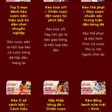
Top 5 mẹo
Kèo kick off
Kèo thẻ phạt
đánh kèo
– Chiến lược
– Mẹo cược
cược xiên
đặt cược từ
chuẩn xác
hiệu quả từ
phút đầu
trong trận
dân chơi
đấu bóng đá
chuyên
Kèo kick off,
nghiệp
Kèo thẻ phạt
hay còn gọi là
là một hình
kèo giao bóng,
Kèo cược xiên
thức cá cược
là một loại kèo
là một loại kèo
thú vị, nơi
độc
cá cược bóng
người chơi dự
đá hấp dẫn,
mang lại
Kèo tỉ số
Gấp thếp
Kèo đồng
cách biệt –
bóng đá –
banh nửa trái
Cách hiểu
Chiến lược
– Kinh