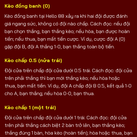
Kèo đồng banh (0)
Kèo đồng banh tại
Hello 88
xảy ra khi hai đội được đánh
giá ngang sức, không có đội nào chấp. Cách đọc: nếu đội
bạn chọn thắng, bạn thắng kèo; nếu hòa, bạn được hoàn
tiền; nếu thua, bạn mất tiền cược. Ví dụ, cược đội A (0)
gặp đội B, đội A thắng 1-0, bạn thắng toàn bộ tiền.
Kèo chấp 0.5 (nửa trái)
Đội cửa trên chấp đội cửa dưới 0.5 trái. Cách đọc: đội cửa
trên phải thắng thì bạn mới thắng kèo; nếu hòa hoặc
thua, bạn mất tiền. Ví dụ, đội A chấp đội B 0.5, kết quả 1-0
cho A, bạn thắng; nếu hòa 0-0, bạn thua.
Kèo chấp 1 (một trái)
Đội cửa trên chấp đội cửa dưới 1 trái. Cách đọc: đội cửa
trên phải thắng cách biệt 2 bàn trở lên, bạn thắng kèo;
thắng đúng 1 bàn, hòa kèo (hoàn tiền); hòa hoặc thua, bạn