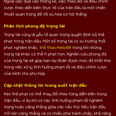
Ngoài việc dựa vào thống kê, việc theo dõi và điều chỉnh
cược theo diễn biến thực tế của trận đấu là một chiến
thuật quan trọng để tối ưu hóa cơ hội thắng.
Phân tích phong độ trọng tài
Trọng tài cũng là yếu tố quan trọng quyết định số thẻ
phạt trong trận đấu. Một số trọng tài có xu hướng thổi
phạt nghiêm khắc,
thể thao Hello88
trong khi những
trọng tài khác có thể ít phạt hơn. Nghiên cứu phong độ
của trọng tài sẽ giúp bạn dự đoán được mức độ khắt khe
trong việc xử lý tình huống phạm lỗi và điều chỉnh cược
của mình cho phù hợp.
Cập nhật thông tin trong suốt trận đấu
Kèo thẻ phạt có thể thay đổi theo từng diễn biến trong
trận đấu, ví dụ khi có các tình huống phạm lỗi nghiêm
trọng hoặc căng thẳng giữa các cầu thủ. Nếu trận đấu
trở nên căng thẳng và có nhiều pha tranh chấp, khả năng