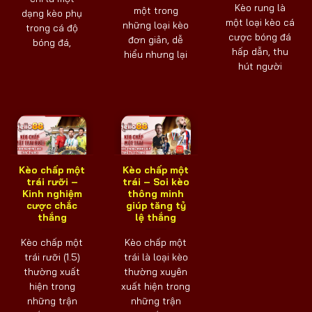
Kèo rung là
một trong
dạng kèo phụ
một loại kèo cá
những loại kèo
trong cá độ
cược bóng đá
đơn giản, dễ
bóng đá,
hấp dẫn, thu
hiểu nhưng lại
hút người
Kèo chấp một
Kèo chấp một
trái rưỡi –
trái – Soi kèo
Kinh nghiệm
thông minh
cược chắc
giúp tăng tỷ
thắng
lệ thắng
Kèo chấp một
Kèo chấp một
trái rưỡi (1.5)
trái là loại kèo
thường xuất
thường xuyên
hiện trong
xuất hiện trong
những trận
những trận