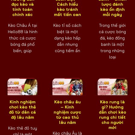
đọc kèo và
Cách hiểu
lược đánh
tính toán
kèo tránh
kèo ổn định
chính xác
mất tiền oan
mỗi ngày
Kèo Châu Á tại
Kèo tỉ số cách
Trong thế giới
Hello88 là hình
biệt là một
cá cược bóng
thức cá cược
dạng kèo hấp
đá, kèo đồng
bóng đá phổ
dẫn nhưng
banh là một
biến, giúp
cũng tiềm ẩn
trong những
loại
Kinh nghiệm
Kèo châu âu
Kèo rung là
chơi kèo thẻ
– Kinh
gì? Hướng
đỏ từ dân cá
nghiệm cược
dẫn chơi kèo
độ lâu năm
từ cao thủ
rung chi tiết
lâu năm
cho người
mới
Kèo thẻ đỏ tuy
Kèo châu Âu là
chỉ là một