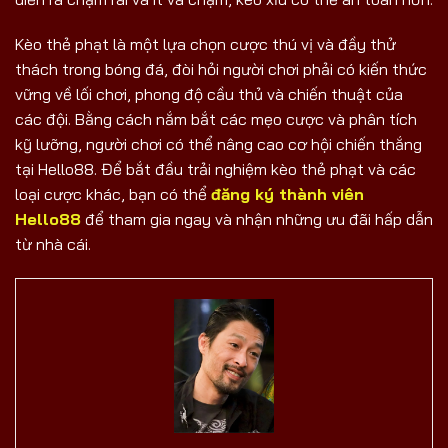
Kèo thẻ phạt là một lựa chọn cược thú vị và đầy thử
thách trong bóng đá, đòi hỏi người chơi phải có kiến thức
vững về lối chơi, phong độ cầu thủ và chiến thuật của
các đội. Bằng cách nắm bắt các mẹo cược và phân tích
kỹ lưỡng, người chơi có thể nâng cao cơ hội chiến thắng
tại Hello88. Để bắt đầu trải nghiệm kèo thẻ phạt và các
loại cược khác, bạn có thể
đăng ký thành viên
Hello88
để tham gia ngay và nhận những ưu đãi hấp dẫn
từ nhà cái.