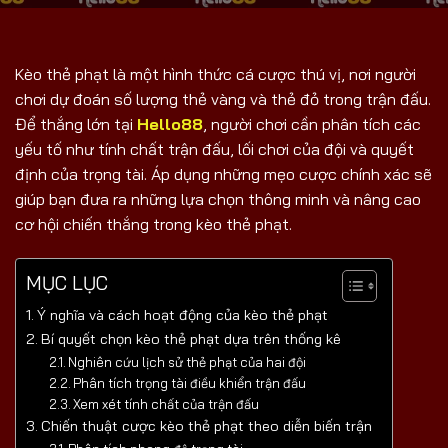
Kèo thẻ phạt là một hình thức cá cược thú vị, nơi người
chơi dự đoán số lượng thẻ vàng và thẻ đỏ trong trận đấu.
Để thắng lớn tại
Hello88
, người chơi cần phân tích các
yếu tố như tính chất trận đấu, lối chơi của đội và quyết
định của trọng tài. Áp dụng những mẹo cược chính xác sẽ
giúp bạn đưa ra những lựa chọn thông minh và nâng cao
cơ hội chiến thắng trong kèo thẻ phạt.
MỤC LỤC
Ý nghĩa và cách hoạt động của kèo thẻ phạt
Bí quyết chọn kèo thẻ phạt dựa trên thống kê
Nghiên cứu lịch sử thẻ phạt của hai đội
Phân tích trọng tài điều khiển trận đấu
Xem xét tính chất của trận đấu
Chiến thuật cược kèo thẻ phạt theo diễn biến trận