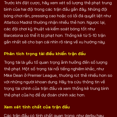
Trước khi đặt cược, hãy xem xét số lượng thẻ phạt trung
bình của hai đội trong các trận đấu gần đây. Những đội
bóng chơi rắn, pressing cao hoặc có lối đá quyết liệt như
Atletico Madrid thường nhận nhiều thẻ hơn. Ngược lại,
các đội chơi kỹ thuật và kiểm soát bóng tốt như
Barcelona có thể ít bị phạt hơn. Thống kê từ 5-10 trận
gần nhất sẽ cho bạn cái nhìn rõ ràng về xu hướng này.
Phân tích trọng tài điều khiển trận đấu
Trọng tài là yếu tố quan trọng ảnh hưởng đến số lượng
thẻ phạt. Một số trọng tài nổi tiếng nghiêm khắc, như
Mike Dean ở Premier League, thường rút thẻ nhiều hơn so
với những người khoan dung. Hãy tra cứu thông tin về
trọng tài chính của trận đấu và xem thống kê trung bình
thẻ phạt của họ để dự đoán chính xác hơn.
Xem xét tính chất của trận đấu
Các trận đấu có tính chất quan trọng, như derby hay