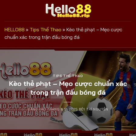
Bỏ
qua
nội
dung
HELLO88
»
Tips Thể Thao
»
Kèo thẻ phạt – Mẹo cược
chuẩn xác trong trận đấu bóng đá
TIPS THỂ THAO
Kèo thẻ phạt – Mẹo cược chuẩn xác
trong trận đấu bóng đá
ĐĂNG VÀO
THÁNG 6 12, 2025
BỞI
TRÍ NGUYỄN