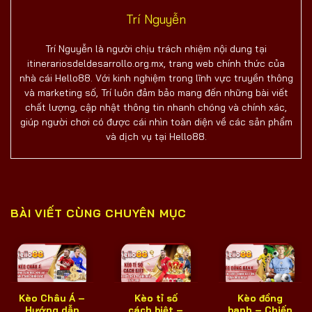
Trí Nguyễn
Trí Nguyễn là người chịu trách nhiệm nội dung tại
itinerariosdeldesarrollo.org.mx, trang web chính thức của
nhà cái Hello88. Với kinh nghiệm trong lĩnh vực truyền thông
và marketing số, Trí luôn đảm bảo mang đến những bài viết
chất lượng, cập nhật thông tin nhanh chóng và chính xác,
giúp người chơi có được cái nhìn toàn diện về các sản phẩm
và dịch vụ tại Hello88.
BÀI VIẾT CÙNG CHUYÊN MỤC
Kèo Châu Á –
Kèo tỉ số
Kèo đồng
Hướng dẫn
cách biệt –
banh – Chiến