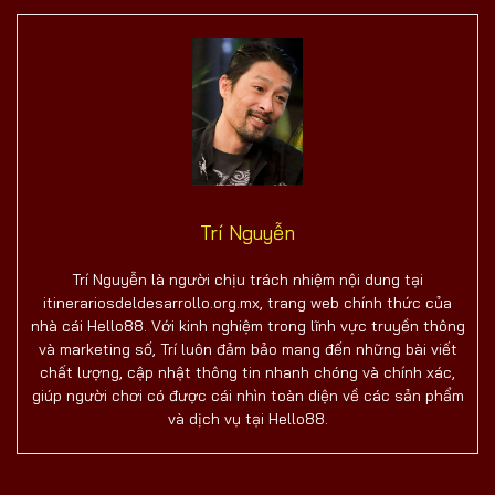
Trí Nguyễn
Trí Nguyễn là người chịu trách nhiệm nội dung tại
itinerariosdeldesarrollo.org.mx, trang web chính thức của
nhà cái Hello88. Với kinh nghiệm trong lĩnh vực truyền thông
và marketing số, Trí luôn đảm bảo mang đến những bài viết
chất lượng, cập nhật thông tin nhanh chóng và chính xác,
giúp người chơi có được cái nhìn toàn diện về các sản phẩm
và dịch vụ tại Hello88.