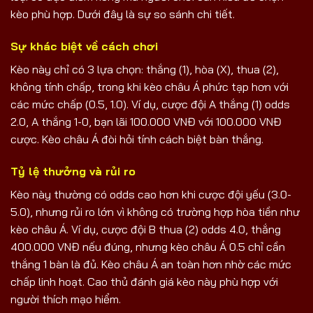
kèo phù hợp. Dưới đây là sự so sánh chi tiết.
Sự khác biệt về cách chơi
Kèo này chỉ có 3 lựa chọn: thắng (1), hòa (X), thua (2),
không tính chấp, trong khi kèo châu Á phức tạp hơn với
các mức chấp (0.5, 1.0). Ví dụ, cược đội A thắng (1) odds
2.0, A thắng 1-0, bạn lãi 100.000 VNĐ với 100.000 VNĐ
cược. Kèo châu Á đòi hỏi tính cách biệt bàn thắng.
Tỷ lệ thưởng và rủi ro
Kèo này thường có odds cao hơn khi cược đội yếu (3.0-
5.0), nhưng rủi ro lớn vì không có trường hợp hòa tiền như
kèo châu Á. Ví dụ, cược đội B thua (2) odds 4.0, thắng
400.000 VNĐ nếu đúng, nhưng kèo châu Á 0.5 chỉ cần
thắng 1 bàn là đủ. Kèo châu Á an toàn hơn nhờ các mức
chấp linh hoạt. Cao thủ đánh giá kèo này phù hợp với
người thích mạo hiểm.