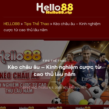
Bỏ
qua
nội
dung
HELLO88
»
Tips Thể Thao
»
Kèo châu âu – Kinh nghiệm
cược từ cao thủ lâu năm
TIPS THỂ THAO
Kèo châu âu – Kinh nghiệm cược từ
cao thủ lâu năm
ĐĂNG VÀO
THÁNG 6 9, 2025
BỞI
TRÍ NGUYỄN