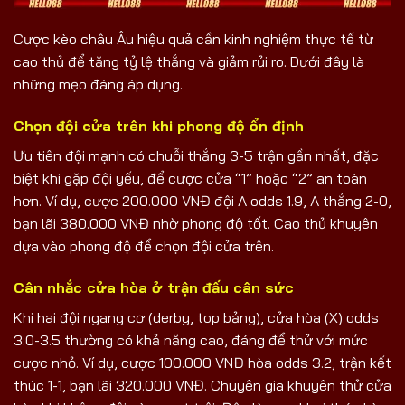
Cược kèo châu Âu hiệu quả cần kinh nghiệm thực tế từ
cao thủ để tăng tỷ lệ thắng và giảm rủi ro. Dưới đây là
những mẹo đáng áp dụng.
Chọn đội cửa trên khi phong độ ổn định
Ưu tiên đội mạnh có chuỗi thắng 3-5 trận gần nhất, đặc
biệt khi gặp đội yếu, để cược cửa “1” hoặc “2” an toàn
hơn. Ví dụ, cược 200.000 VNĐ đội A odds 1.9, A thắng 2-0,
bạn lãi 380.000 VNĐ nhờ phong độ tốt. Cao thủ khuyên
dựa vào phong độ để chọn đội cửa trên.
Cân nhắc cửa hòa ở trận đấu cân sức
Khi hai đội ngang cơ (derby, top bảng), cửa hòa (X) odds
3.0-3.5 thường có khả năng cao, đáng để thử với mức
cược nhỏ. Ví dụ, cược 100.000 VNĐ hòa odds 3.2, trận kết
thúc 1-1, bạn lãi 320.000 VNĐ. Chuyên gia khuyên thử cửa