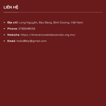
LIÊN HỆ
Địa chỉ:
Long Nguyên, Bàu Bàng, Bình Dương, Việt Nam
Phone:
0783948559
Website:
https://itinerariosdeldesarrollo.org.mx/
Email:
hello88rip@gmail.com