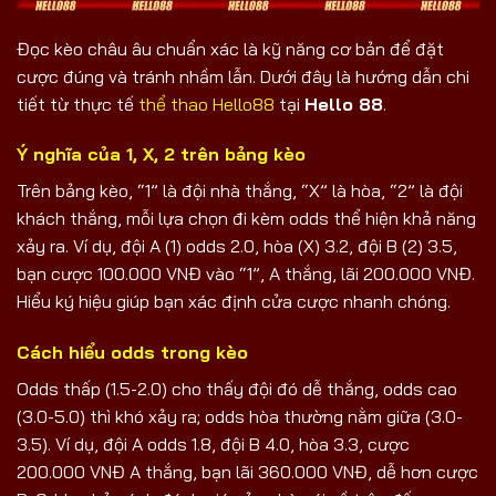
Đọc kèo châu âu chuẩn xác là kỹ năng cơ bản để đặt
cược đúng và tránh nhầm lẫn. Dưới đây là hướng dẫn chi
tiết từ thực tế
thể thao Hello88
tại
Hello 88
.
Ý nghĩa của 1, X, 2 trên bảng kèo
Trên bảng kèo, “1” là đội nhà thắng, “X” là hòa, “2” là đội
khách thắng, mỗi lựa chọn đi kèm odds thể hiện khả năng
xảy ra. Ví dụ, đội A (1) odds 2.0, hòa (X) 3.2, đội B (2) 3.5,
bạn cược 100.000 VNĐ vào “1”, A thắng, lãi 200.000 VNĐ.
Hiểu ký hiệu giúp bạn xác định cửa cược nhanh chóng.
Cách hiểu odds trong kèo
Odds thấp (1.5-2.0) cho thấy đội đó dễ thắng, odds cao
(3.0-5.0) thì khó xảy ra; odds hòa thường nằm giữa (3.0-
3.5). Ví dụ, đội A odds 1.8, đội B 4.0, hòa 3.3, cược
200.000 VNĐ A thắng, bạn lãi 360.000 VNĐ, dễ hơn cược