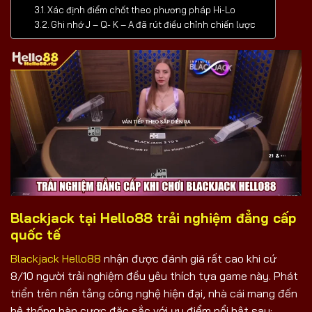
Xác định điểm chốt theo phương pháp Hi-Lo
Ghi nhớ J – Q- K – A đã rút điều chỉnh chiến lược
Blackjack tại Hello88 trải nghiệm đẳng cấp
quốc tế
Blackjack Hello88
nhận được đánh giá rất cao khi cứ
8/10 người trải nghiệm đều yêu thích tựa game này. Phát
triển trên nền tảng công nghệ hiện đại, nhà cái mang đến
hệ thống bàn cược đặc sắc với ưu điểm nổi bật sau: