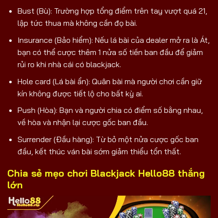
Bust (Bù): Trường hợp tổng điểm trên tay vượt quá 21,
lập tức thua mà không cần đọ bài.
Insurance (Bảo hiểm): Nếu lá bài của dealer mở ra là Át,
bạn có thể cược thêm 1 nửa số tiền ban đầu để giảm
rủi ro khi nhà cái có blackjack.
Hole card (Lá bài ẩn): Quân bài mà người chơi cần giữ
kín không được tiết lộ cho bất kỳ ai.
Push (Hòa): Bạn và người chia có điểm số bằng nhau,
về hòa và nhận lại cược gốc ban đầu.
Surrender (Đầu hàng): Từ bỏ một nửa cược gốc ban
đầu, kết thúc ván bài sớm giảm thiểu tổn thất.
Chia sẻ mẹo chơi Blackjack Hello88 thắng
lớn