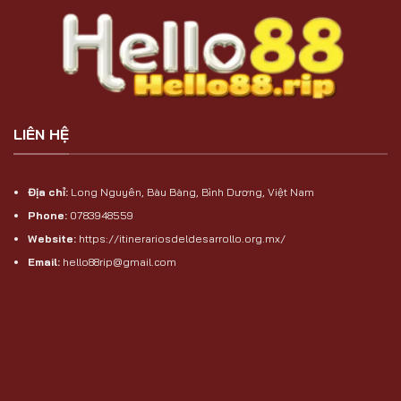
LIÊN HỆ
Địa chỉ:
Long Nguyên, Bàu Bàng, Bình Dương, Việt Nam
Phone:
0783948559
Website:
https://itinerariosdeldesarrollo.org.mx/
Email:
hello88rip@gmail.com