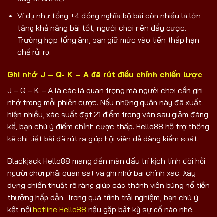
Ví dụ như tổng +4 đồng nghĩa bộ bài còn nhiều lá lớn
tăng khả năng bài tốt, người chơi nên đẩy cược.
Trường hợp tổng âm, bạn giữ mức vào tiền thấp hạn
chế rủi ro.
Ghi nhớ J – Q- K – A đã rút điều chỉnh chiến lược
J – Q – K – A là các lá quan trọng mà người chơi cần ghi
nhớ trong mỗi phiên cược. Nếu những quân này đã xuất
hiện nhiều, xác suất đạt 21 điểm trong ván sau giảm đáng
kể, bạn chú ý điểm chỉnh cược thấp. Hello88 hỗ trợ thống
kê chi tiết bài đã rút ra giúp hội viên dễ dàng kiểm soát.
Blackjack Hello88 mang đến màn đấu trí kịch tính đòi hỏi
người chơi phải quan sát và ghi nhớ bài chính xác. Xây
dựng chiến thuật rõ ràng giúp các thành viên bùng nổ tiền
thưởng hấp dẫn. Trong quá trình trải nghiệm, bạn chú ý
kết nối
hotline Hello88
nếu gặp bất kỳ sự cố nào nhé.