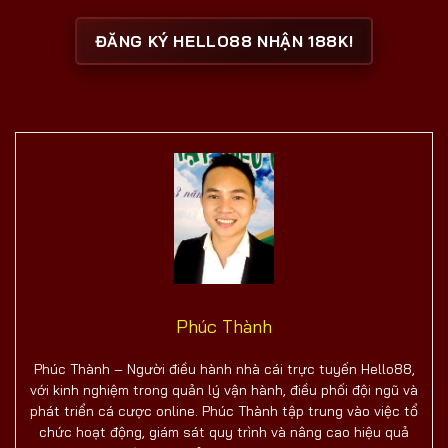
ĐĂNG KÝ HELLO88 NHẬN 188K!
Phúc Thành
Phúc Thành – Người điều hành nhà cái trực tuyến Hello88,
với kinh nghiệm trong quản lý vận hành, điều phối đội ngũ và
phát triển cá cược online. Phúc Thành tập trung vào việc tổ
chức hoạt động, giám sát quy trình và nâng cao hiệu quả