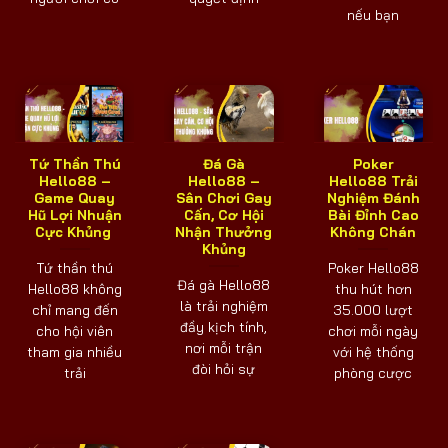
nếu bạn
Tứ Thần Thú
Đá Gà
Poker
Hello88 –
Hello88 –
Hello88 Trải
Game Quay
Sân Chơi Gay
Nghiệm Đánh
Hũ Lợi Nhuận
Cấn, Cơ Hội
Bài Đỉnh Cao
Cực Khủng
Nhận Thưởng
Không Chán
Khủng
Tứ thần thú
Poker Hello88
Đá gà Hello88
Hello88 không
thu hút hơn
là trải nghiệm
chỉ mang đến
35.000 lượt
đầy kịch tính,
cho hội viên
chơi mỗi ngày
nơi mỗi trận
tham gia nhiều
với hệ thống
đòi hỏi sự
trải
phòng cược