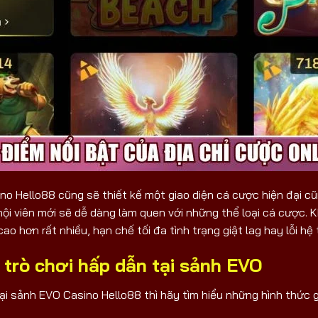
no Hello88 cũng sẽ thiết kế một giao diện cá cược hiện đại cũ
ội viên mới sẽ dễ dàng làm quen với những thể loại cá cược. 
o hơn rất nhiều, hạn chế tối đa tình trạng giật lag hay lỗi hệ
 trò chơi hấp dẫn tại sảnh EVO
i sảnh EVO Casino Hello88 thì hãy tìm hiểu những hình thức gi