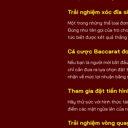
Trải nghiệm xóc đĩa s
Một trong những thể loại đơn 
Đúng như tên gọi của trò chơi
tức biết được kết quả thắng 
Cá cược Baccarat đơ
Nếu bạn là người mới bắt đầu
chỉ cần đưa ra lựa chọn đặt t
nhận về mức lợi nhuận bằng s
Tham gia đặt tiền hìn
Hãy thử sức với hình thức tài
điểm các mặt ngửa lên của nhữ
Trải nghiệm vòng qua