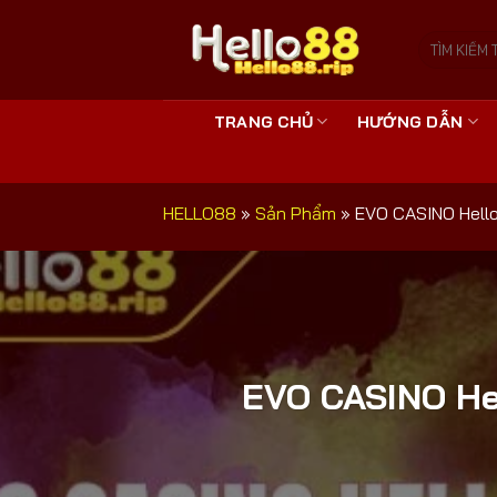
Bỏ
qua
nội
dung
TRANG CHỦ
HƯỚNG DẪN
HELLO88
»
Sản Phẩm
»
EVO CASINO Hell
EVO CASINO He