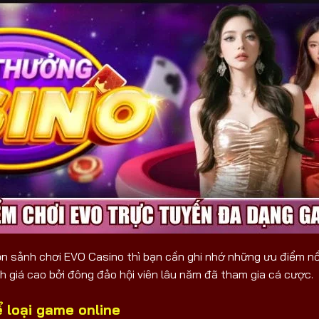
n sảnh chơi EVO Casino thì bạn cần ghi nhớ những ưu điểm nổi 
 giá cao bởi đông đảo hội viên lâu năm đã tham gia cá cược.
 loại game online