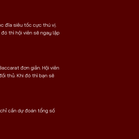
c đĩa siêu tốc cực thú vị.
đó thì hội viên sẽ ngay lập
Baccarat đơn giản. Hội viên
ối thủ. Khi đó thì bạn sẽ
n chỉ cần dự đoán tổng số