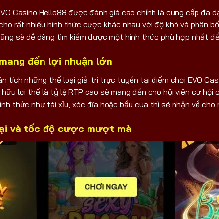
EVO Casino Hello88 được đánh giá cao chính là cung cấp đa dạng
cho rất nhiều hình thức cược khác nhau với độ khó và phân bổ 
ũng sẽ dễ dàng tìm kiếm được một hình thức phù hợp nhất để 
mang đến lợi nhuận lớn
ân tích những thể loại giải trí trực tuyến tại điểm chơi EVO Ca
ở hữu lợi thế là tỷ lệ RTP cao sẽ mang đến cho hội viên cơ hội 
ình thức như tài xỉu, xóc đĩa hoặc bầu cua thì sẽ nhận về cho 
 đại và tốc độ cược mượt mà