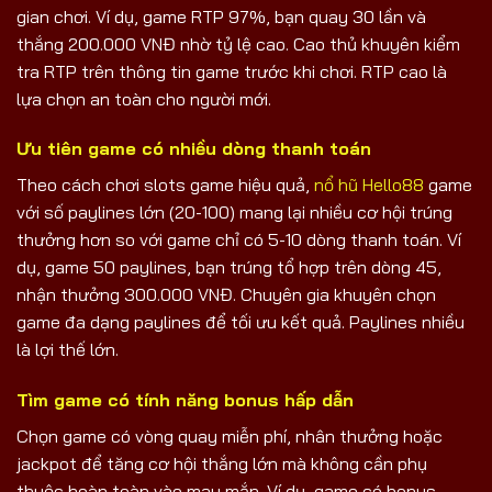
gian chơi. Ví dụ, game RTP 97%, bạn quay 30 lần và
thắng 200.000 VNĐ nhờ tỷ lệ cao. Cao thủ khuyên kiểm
tra RTP trên thông tin game trước khi chơi. RTP cao là
lựa chọn an toàn cho người mới.
Ưu tiên game có nhiều dòng thanh toán
Theo cách chơi slots game hiệu quả,
nổ hũ Hello88
game
với số paylines lớn (20-100) mang lại nhiều cơ hội trúng
thưởng hơn so với game chỉ có 5-10 dòng thanh toán. Ví
dụ, game 50 paylines, bạn trúng tổ hợp trên dòng 45,
nhận thưởng 300.000 VNĐ. Chuyên gia khuyên chọn
game đa dạng paylines để tối ưu kết quả. Paylines nhiều
là lợi thế lớn.
Tìm game có tính năng bonus hấp dẫn
Chọn game có vòng quay miễn phí, nhân thưởng hoặc
jackpot để tăng cơ hội thắng lớn mà không cần phụ
thuộc hoàn toàn vào may mắn. Ví dụ, game có bonus