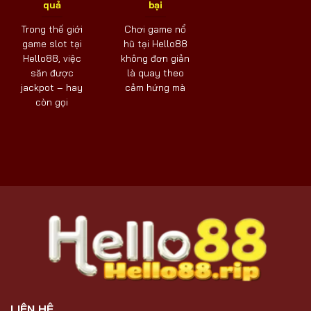
quả
bại
Trong thế giới
Chơi game nổ
game slot tại
hũ tại Hello88
Hello88, việc
không đơn giản
săn được
là quay theo
jackpot – hay
cảm hứng mà
còn gọi
LIÊN HỆ