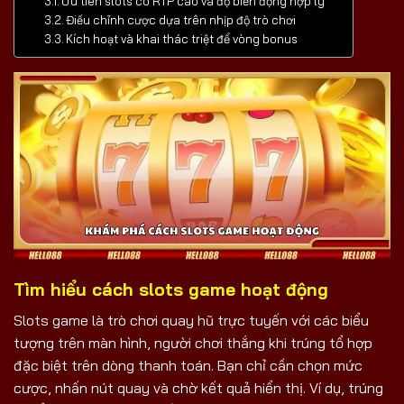
Ưu tiên slots có RTP cao và độ biến động hợp lý
Điều chỉnh cược dựa trên nhịp độ trò chơi
Kích hoạt và khai thác triệt để vòng bonus
Tìm hiểu cách slots game hoạt động
Slots game là trò chơi quay hũ trực tuyến với các biểu
tượng trên màn hình, người chơi thắng khi trúng tổ hợp
đặc biệt trên dòng thanh toán. Bạn chỉ cần chọn mức
cược, nhấn nút quay và chờ kết quả hiển thị. Ví dụ, trúng