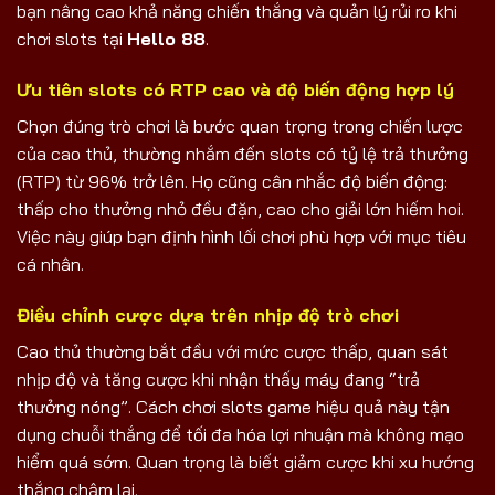
bạn nâng cao khả năng chiến thắng và quản lý rủi ro khi
chơi slots tại
Hello 88
.
Ưu tiên slots có RTP cao và độ biến động hợp lý
Chọn đúng trò chơi là bước quan trọng trong chiến lược
của cao thủ, thường nhắm đến slots có tỷ lệ trả thưởng
(RTP) từ 96% trở lên. Họ cũng cân nhắc độ biến động:
thấp cho thưởng nhỏ đều đặn, cao cho giải lớn hiếm hoi.
Việc này giúp bạn định hình lối chơi phù hợp với mục tiêu
cá nhân.
Điều chỉnh cược dựa trên nhịp độ trò chơi
Cao thủ thường bắt đầu với mức cược thấp, quan sát
nhịp độ và tăng cược khi nhận thấy máy đang “trả
thưởng nóng”. Cách chơi slots game hiệu quả này tận
dụng chuỗi thắng để tối đa hóa lợi nhuận mà không mạo
hiểm quá sớm. Quan trọng là biết giảm cược khi xu hướng
thắng chậm lại.