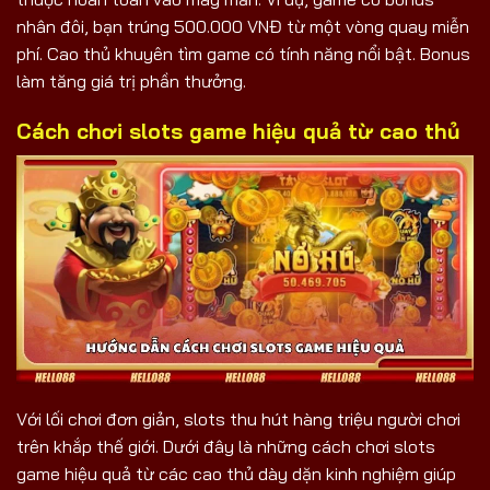
nhân đôi, bạn trúng 500.000 VNĐ từ một vòng quay miễn
phí. Cao thủ khuyên tìm game có tính năng nổi bật. Bonus
làm tăng giá trị phần thưởng.
Cách chơi slots game hiệu quả từ cao thủ
Với lối chơi đơn giản, slots thu hút hàng triệu người chơi
trên khắp thế giới. Dưới đây là những cách chơi slots
game hiệu quả từ các cao thủ dày dặn kinh nghiệm giúp