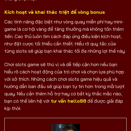
Kích hoạt và khai thác triệt để vòng bonus
Các tính năng đặc biệt như vòng quay miễn phí hay mini-
game là cơ hội vàng để tăng thưởng mà không tốn thêm
tiền. Cao thủ luôn tìm cách đáp ứng điều kiện kích hoạt,
như đặt cược tối thiểu cần thiết. Hiểu rõ quy tắc của
từng slots sẽ giúp bạn khai thác tối đa những lợi thế này.
Chơi slots game sẽ thú vị và dễ tiếp cận hơn nếu bạn
hiểu rõ cách hoạt động của trò chơi và chọn lựa phù hợp
với sở thích. Những cách chơi slots game hiệu quả và
hướng dẫn ban đầu sẽ giúp bạn tự tin hơn trong mỗi lượt
quay. Nếu cần thêm hỗ trợ hay có bất kỳ thắc mắc nào,
bạn có thể liên hệ với
tư vấn hello88
để được giải đáp
kịp thời.