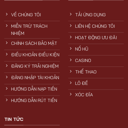
VỀ CHÚNG TÔI
TẢI ỨNG DỤNG
MIỄN TRỪ TRÁCH
LIÊN HỆ CHÚNG TÔI
NHIỆM
HOẠT ĐỘNG ƯU ĐÃI
CHÍNH SÁCH BẢO MẬT
NỔ HŨ
ĐIỀU KHOẢN ĐIỀU KIỆN
CASINO
ĐĂNG KÝ TRẢI NGHIỆM
THỂ THAO
ĐĂNG NHẬP TÀI KHOẢN
LÔ ĐỀ
HƯỚNG DẪN NẠP TIỀN
XÓC ĐĨA
HƯỚNG DẪN RÚT TIỀN
TIN TỨC