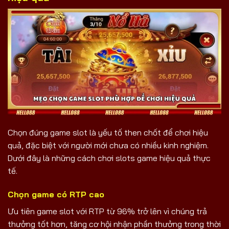
Chọn đúng game slot là yếu tố then chốt để chơi hiệu
quả, đặc biệt với người mới chưa có nhiều kinh nghiệm.
Dưới đây là những cách chơi slots game hiệu quả thực
tế.
Chọn game có RTP cao
Ưu tiên game slot với RTP từ 96% trở lên vì chúng trả
thưởng tốt hơn, tăng cơ hội nhận phần thưởng trong thời