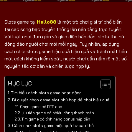
Slots game tại
Hello88
là một trò chơi giải trí phổ biến
tại các sòng bạc truyền thống lẫn nền tảng trực tuyến.
Với luật chơi đơn giản và giao diện hấp dẫn, slots thu hút
đông đảo người chơi mới mỗi ngày. Tuy nhiên, áp dụng
cách chơi slots game hiệu quả hiệu quả và tránh mất tiền
một cách không kiểm soát, người chơi cần nắm rõ một số
nguyên tắc cơ bản và chiến lược hợp lý.
MỤC LỤC
Tìm hiểu cách slots game hoạt động
Bí quyết chọn game slot phù hợp để chơi hiệu quả
Chọn game có RTP cao
Ưu tiên game có nhiều dòng thanh toán
Tìm game có tính năng bonus hấp dẫn
Cách chơi slots game hiệu quả từ cao thủ