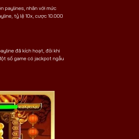
ên paylines, nhân với mức
line, tỷ lệ 10x, cược 10.000
yline đã kích hoạt, đôi khi
 Một số game có jackpot ngẫu