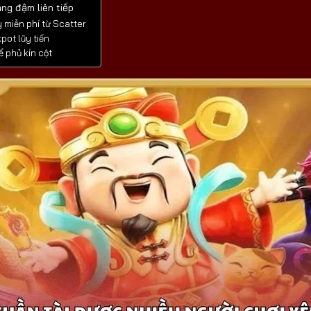
ắng đậm liên tiếp
 miễn phí từ Scatter
pot lũy tiến
ể phủ kín cột