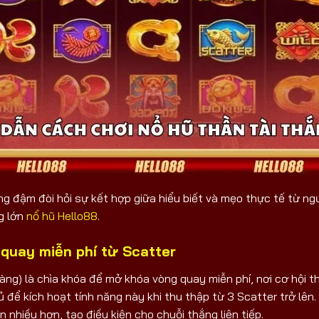
ng đậm đòi hỏi sự kết hợp giữa hiểu biết và mẹo thực tế từ ngư
g lớn
nổ hũ Hello88
.
 quay miễn phí từ Scatter
àng) là chìa khóa để mở khóa vòng quay miễn phí, nơi cơ hội t
để kích hoạt tính năng này khi thu thập từ 3 Scatter trở lên.
iện nhiều hơn, tạo điều kiện cho chuỗi thắng liên tiếp.