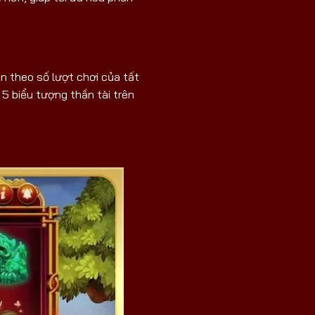
ần theo số lượt chơi của tất
 5 biểu tượng thần tài trên