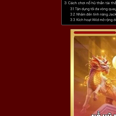
Cách chơi nổ hũ thần tài th
Tận dụng tối đa vòng quay
Nhắm đến tính năng Jack
Kích hoạt Wild mở rộng đ