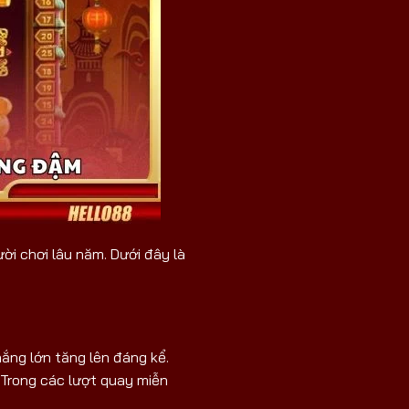
ời chơi lâu năm. Dưới đây là
hắng lớn tăng lên đáng kể.
 Trong các lượt quay miễn