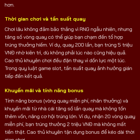
hơn.
Thời gian chơi và tần suất quay
Chơi lâu không đảm bảo thắng vì RNG ngẫu nhiên, nhưng
tăng số vòng quay có thể giúp bạn chạm đến tổ hợp
trúng thưởng hiếm. Ví dụ, quay 200 lần, bạn trúng 5 triệu
VNĐ nhờ kiên trì, dù không phải lúc nào cũng hiệu quả.
Cao thủ khuyên chơi đều đặn thay vì dồn lực một lúc.
Trong quy luật game slot, tần suất quay ảnh hưởng gián
tiếp đến kết quả.
Khuyến mãi và tính năng bonus
Tính năng bonus (vòng quay miễn phí, nhân thưởng) và
khuyến mãi từ nhà cái tăng số lần quay mà không tốn
thêm vốn, nâng cơ hội trúng lớn. Ví dụ, nhận 20 vòng quay
miễn phí, bạn trúng thưởng 2 triệu VNĐ mà không mất
tiền thật. Cao thủ khuyên tận dụng bonus để kéo dài thời
gian chơi.