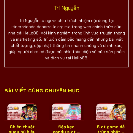
Trí Nguyễn
Trí Nguyễn là người chịu trách nhiệm nội dung tại
itinerariosdeldesarrollo.org.mx, trang web chính thức của
nhà cái Hello88. Với kinh nghiệm trong lĩnh vực truyền thông
và marketing số, Trí luôn đảm bảo mang đến những bài viết
chất lượng, cập nhật thông tin nhanh chóng và chính xác,
giúp người chơi có được cái nhìn toàn diện về các sản phẩm
và dịch vụ tại Hello88.
BÀI VIẾT CÙNG CHUYÊN MỤC
Chiến thuật
Đập kẹo
Slot game dễ
quay hũ hiệu
candy slot –
trúng nhất –