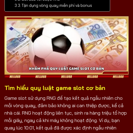
Tận dụng vòng quay miễn phí và bonus
Tìm hiểu quy luật game slot cơ bản
Game slot sử dụng RNG để tạo kết quả ngẫu nhiên cho
mỗi vòng quay, đảm bảo không ai can thiệp được, kể cả
nhà cái. RNG hoạt động liên tục, sinh ra hàng triệu tổ hợp
mỗi giây, ngay cả khi máy không hoạt động. Ví dụ, bạn
quay lúc 10:01, kết quả đã được xác định ngẫu nhiên