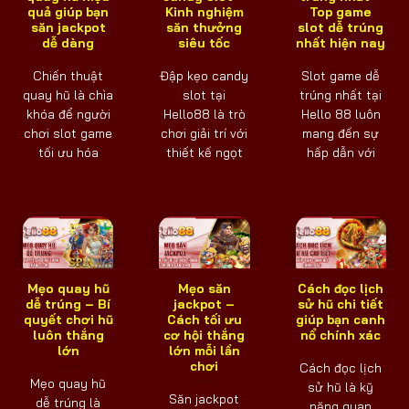
quả giúp bạn
Kinh nghiệm
Top game
săn jackpot
săn thưởng
slot dễ trúng
dễ dàng
siêu tốc
nhất hiện nay
Chiến thuật
Đập kẹo candy
Slot game dễ
quay hũ là chìa
slot tại
trúng nhất tại
khóa để người
Hello88 là trò
Hello 88 luôn
chơi slot game
chơi giải trí với
mang đến sự
tối ưu hóa
thiết kế ngọt
hấp dẫn với
Mẹo quay hũ
Mẹo săn
Cách đọc lịch
dễ trúng – Bí
jackpot –
sử hũ chi tiết
quyết chơi hũ
Cách tối ưu
giúp bạn canh
luôn thắng
cơ hội thắng
nổ chính xác
lớn
lớn mỗi lần
chơi
Cách đọc lịch
Mẹo quay hũ
sử hũ là kỹ
Săn jackpot
dễ trúng là
năng quan