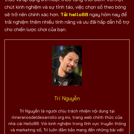
chút kinh nghiệm và sự tỉnh táo, việc chọn số theo bóng
sẽ trở nên chính xác hơn.
Tải hello88
ngay hôm nay để
trải nghiệm thêm nhiều tính năng và ưu đãi hấp dẫn hỗ trợ
cho chiến lược chơi của bạn.
Trí Nguyễn
Trí Nguyễn là người chịu trách nhiệm nội dung tại
itinerariosdeldesarrollo.org.mx, trang web chính thức của
nhà cái Hello88. Với kinh nghiệm trong lĩnh vực truyền thông
và marketing số, Trí luôn đảm bảo mang đến những bài viết