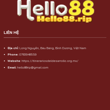
LIÊN HỆ
Địa chỉ:
Long Nguyên, Bàu Bàng, Bình Dương, Việt Nam
Phone:
0783948559
Website:
https://itinerariosdeldesarrollo.org.mx/
Email:
hello88rip@gmail.com