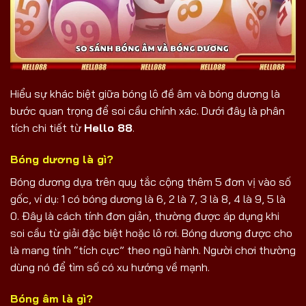
Hiểu sự khác biệt giữa bóng lô đề âm và bóng dương là
bước quan trọng để soi cầu chính xác. Dưới đây là phân
tích chi tiết từ
Hello 88
.
Bóng dương là gì?
Bóng dương dựa trên quy tắc cộng thêm 5 đơn vị vào số
gốc, ví dụ: 1 có bóng dương là 6, 2 là 7, 3 là 8, 4 là 9, 5 là
0. Đây là cách tính đơn giản, thường được áp dụng khi
soi cầu từ giải đặc biệt hoặc lô rơi. Bóng dương được cho
là mang tính “tích cực” theo ngũ hành. Người chơi thường
dùng nó để tìm số có xu hướng về mạnh.
Bóng âm là gì?