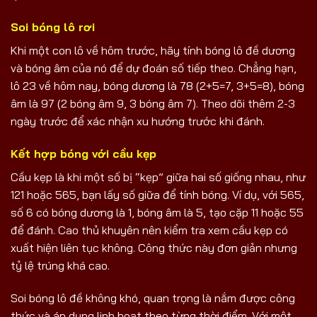
Soi bóng lô rơi
Khi một con lô về hôm trước, hãy tính bóng lô đề dương
và bóng âm của nó để dự đoán số tiếp theo. Chẳng hạn,
lô 23 về hôm nay, bóng dương là 78 (2+5=7, 3+5=8), bóng
âm là 97 (2 bóng âm 9, 3 bóng âm 7). Theo dõi thêm 2-3
ngày trước để xác nhận xu hướng trước khi đánh.
Kết hợp bóng với cầu kẹp
Cầu kẹp là khi một số bị “kẹp” giữa hai số giống nhau, như
121 hoặc 565, bạn lấy số giữa để tính bóng. Ví dụ, với 565,
số 6 có bóng dương là 1, bóng âm là 5, tạo cặp 11 hoặc 55
để đánh. Cao thủ khuyên nên kiểm tra xem cầu kẹp có
xuất hiện liên tục không. Công thức này đơn giản nhưng
tỷ lệ trúng khá cao.
Soi bóng lô đề không khó, quan trọng là nắm được công
thức và áp dụng linh hoạt theo từng thời điểm. Với một