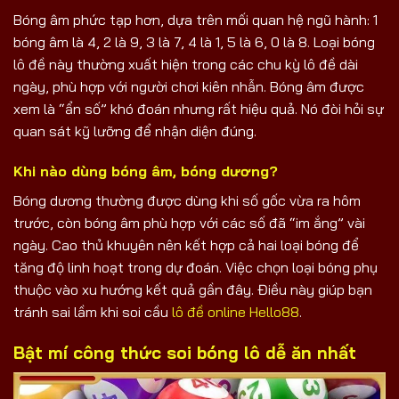
Bóng âm phức tạp hơn, dựa trên mối quan hệ ngũ hành: 1
bóng âm là 4, 2 là 9, 3 là 7, 4 là 1, 5 là 6, 0 là 8. Loại bóng
lô đề này thường xuất hiện trong các chu kỳ lô đề dài
ngày, phù hợp với người chơi kiên nhẫn. Bóng âm được
xem là “ẩn số” khó đoán nhưng rất hiệu quả. Nó đòi hỏi sự
quan sát kỹ lưỡng để nhận diện đúng.
Khi nào dùng bóng âm, bóng dương?
Bóng dương thường được dùng khi số gốc vừa ra hôm
trước, còn bóng âm phù hợp với các số đã “im ắng” vài
ngày. Cao thủ khuyên nên kết hợp cả hai loại bóng để
tăng độ linh hoạt trong dự đoán. Việc chọn loại bóng phụ
thuộc vào xu hướng kết quả gần đây. Điều này giúp bạn
tránh sai lầm khi soi cầu
lô đề online Hello88
.
Bật mí công thức soi bóng lô dễ ăn nhất