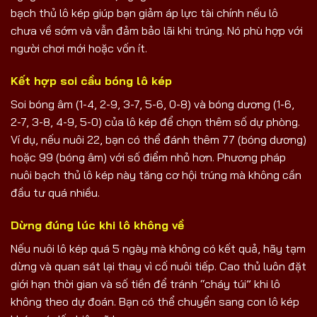
bạch thủ lô kép giúp bạn giảm áp lực tài chính nếu lô
chưa về sớm và vẫn đảm bảo lãi khi trúng. Nó phù hợp với
người chơi mới hoặc vốn ít.
Kết hợp soi cầu bóng lô kép
Soi bóng âm (1-4, 2-9, 3-7, 5-6, 0-8) và bóng dương (1-6,
2-7, 3-8, 4-9, 5-0) của lô kép để chọn thêm số dự phòng.
Ví dụ, nếu nuôi 22, bạn có thể đánh thêm 77 (bóng dương)
hoặc 99 (bóng âm) với số điểm nhỏ hơn. Phương pháp
nuôi bạch thủ lô kép này tăng cơ hội trúng mà không cần
đầu tư quá nhiều.
Dừng đúng lúc khi lô không về
Nếu nuôi lô kép quá 5 ngày mà không có kết quả, hãy tạm
dừng và quan sát lại thay vì cố nuôi tiếp. Cao thủ luôn đặt
giới hạn thời gian và số tiền để tránh “cháy túi” khi lô
không theo dự đoán. Bạn có thể chuyển sang con lô kép