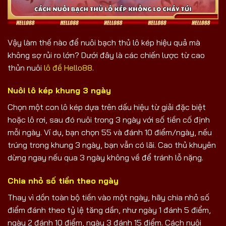
Vậy làm thế nào để nuôi bạch thủ lô kép hiệu quả mà
không sợ rủi ro lớn? Dưới đây là các chiến lược từ cao
thủn nuôi
lô đề Hello88
.
Nuôi lô kép khung 3 ngày
Chọn một con lô kép dựa trên dấu hiệu từ giải đặc biệt
hoặc lô rơi, sau đó nuôi trong 3 ngày với số tiền cố định
mỗi ngày. Ví dụ, bạn chọn 55 và đánh 10 điểm/ngày, nếu
trúng trong khung 3 ngày, bạn vẫn có lãi. Cao thủ khuyên
dừng ngay nếu qua 3 ngày không về để tránh lỗ nặng.
Chia nhỏ số tiền theo ngày
Thay vì dồn toàn bộ tiền vào một ngày, hãy chia nhỏ số
điểm đánh theo tỷ lệ tăng dần, như ngày 1 đánh 5 điểm,
ngày 2 đánh 10 điểm, ngày 3 đánh 15 điểm. Cách nuôi