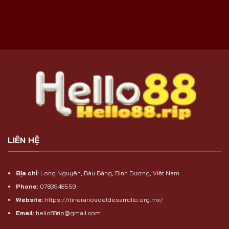
LIÊN HỆ
Địa chỉ:
Long Nguyên, Bàu Bàng, Bình Dương, Việt Nam
Phone:
0783948559
Website:
https://itinerariosdeldesarrollo.org.mx/
Email:
hello88rip@gmail.com