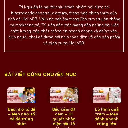
Trí Nguyễn là người chịu trách nhiệm nội dung tại
itinerariosdeldesarrollo.org.mx, trang web chính thức của
nhà cái Hello88. Với kinh nghiệm trong lĩnh vực truyền thông
và marketing số, Trí luôn đảm bảo mang đến những bài viết
chất lượng, cập nhật thông tin nhanh chóng và chính xác,
giúp người chơi có được cái nhìn toàn diện về các sản phẩm
và dịch vụ tại Hello88.
BÀI VIẾT CÙNG CHUYÊN MỤC
Bạc nhớ lô đề
Đầu câm đít
Lô hình quả
– Mẹo nhớ số
câm – Bí
trám – Mẹo
về dễ trúng
quyết nhận
đánh nhanh
nhất
diện cầu lô
trúng lớn