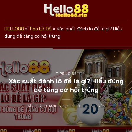
Bỏ
qua
nội
dung
HELLO88
»
Tips Lô Đề
»
Xác suất đánh lô đề là gì? Hiểu
đúng để tăng cơ hội trúng
TIPS LÔ ĐỀ
Xác suất đánh lô đề là gì? Hiểu đúng
để tăng cơ hội trúng
ĐĂNG VÀO
THÁNG 5 31, 2025
BỞI
TRÍ NGUYỄN