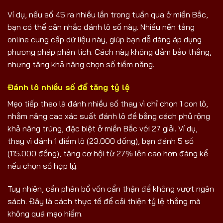
Ví dụ, nếu số 45 ra nhiều lần trong tuần qua ở miền Bắc,
bạn có thể cân nhắc đánh lô số này. Nhiều nền tảng
online cung cấp dữ liệu này, giúp bạn dễ dàng áp dụng
phương pháp phân tích. Cách này không đảm bảo thắng,
nhưng tăng khả năng chọn số tiềm năng.
Đánh lô nhiều số để tăng tỷ lệ
Mẹo tiếp theo là đánh nhiều số thay vì chỉ chọn 1 con lô,
nhằm nâng cao xác suất đánh lô đề bằng cách phủ rộng
khả năng trúng, đặc biệt ở miền Bắc với 27 giải. Ví dụ,
thay vì đánh 1 điểm lô (23.000 đồng), bạn đánh 5 số
(115.000 đồng), tăng cơ hội từ 27% lên cao hơn đáng kể
nếu chọn số hợp lý.
Tuy nhiên, cần phân bổ vốn cẩn thận để không vượt ngân
sách. Đây là cách thực tế để cải thiện tỷ lệ thắng mà
không quá mạo hiểm.