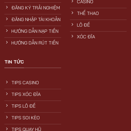
CASINO
ĐĂNG KÝ TRẢI NGHIỆM
THỂ THAO
ĐĂNG NHẬP TÀI KHOẢN
LÔ ĐỀ
HƯỚNG DẪN NẠP TIỀN
XÓC ĐĨA
HƯỚNG DẪN RÚT TIỀN
TIN TỨC
TIPS CASINO
TIPS XÓC ĐĨA
TIPS LÔ ĐỀ
TIPS SOI KÈO
TIPS QUAY HŨ