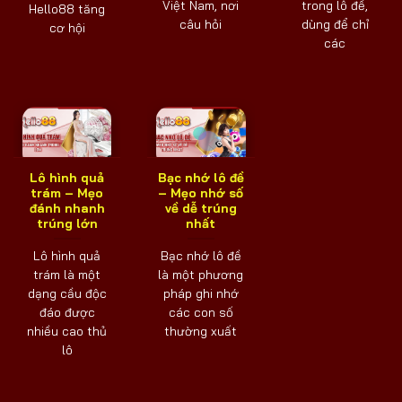
Việt Nam, nơi
trong lô đề,
Hello88 tăng
câu hỏi
dùng để chỉ
cơ hội
các
Lô hình quả
Bạc nhớ lô đề
trám – Mẹo
– Mẹo nhớ số
đánh nhanh
về dễ trúng
trúng lớn
nhất
Lô hình quả
Bạc nhớ lô đề
trám là một
là một phương
dạng cầu độc
pháp ghi nhớ
đáo được
các con số
nhiều cao thủ
thường xuất
lô