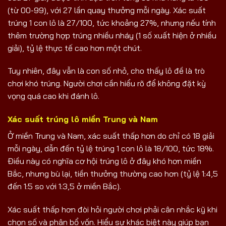
(từ 00-99), với 27 lần quay thưởng mỗi ngày. Xác suất
trúng 1 con lô là 27/100, tức khoảng 27%, nhưng nếu tính
thêm trường hợp trúng nhiều nháy (1 số xuất hiện ở nhiều
giải), tỷ lệ thực tế cao hơn một chút.
Tuy nhiên, đây vẫn là con số nhỏ, cho thấy lô đề là trò
chơi khó trúng. Người chơi cần hiểu rõ để không đặt kỳ
vọng quá cao khi đánh lô.
Xác suất trúng lô miền Trung và Nam
Ở miền Trung và Nam, xác suất thấp hơn do chỉ có 18 giải
mỗi ngày, dẫn đến tỷ lệ trúng 1 con lô là 18/100, tức 18%.
Điều này có nghĩa cơ hội trúng lô ở đây khó hơn miền
Bắc, nhưng bù lại, tiền thưởng thường cao hơn (tỷ lệ 1:4,5
đến 1:5 so với 1:3,5 ở miền Bắc).
Xác suất thấp hơn đòi hỏi người chơi phải cân nhắc kỹ khi
chọn số và phân bổ vốn. Hiểu sự khác biệt này giúp bạn