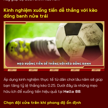
Kinh nghiệm xuống tiền dễ thắng với kèo
đồng banh nửa trái
Áp dụng kinh nghiệm thực tế từ dân chơi lâu năm sẽ giúp
bạn tăng tỷ lệ thắng kèo 0.25. Dưới đây là những mẹo
hữu ích để xuống tiền hiệu quả tại
Hello 88
.
Chọn đội cửa trên khi phong độ ổn định