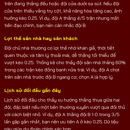
trên đang thắng đều hoặc đội cửa dưới sa sút. Nếu đội
cửa trên thiếu vắng trụ cột, khả năng hòa tăng cao, ảnh
hưởng kèo 0.25. Ví dụ, đội A thắng 4/5 trận nhưng mất
tiền đạo chính, bạn nên cân nhắc đội B.
Lợi thế sân nhà hay sân khách
Đội chủ nhà thường có lợi thế nhờ khán giả, thời tiết
quen thuộc và tâm lý thoải mái, dễ thắng tối thiểu để
vượt kèo 0.25. Thống kê cho thấy đội sân nhà thắng 60%
trong các trận kèo đồng banh nửa trái. Ví dụ, đội A chơi
trên sân nhà trước đội B ngang cơ, chọn A là hợp lý.
Lịch sử đối đầu gần đây
Lịch sử đối đầu cho thấy xu hướng thắng thua giữa hai
đội, đặc biệt nếu một bên thường xuyên vượt qua đối thủ
với cách biệt nhỏ. Ví dụ, đội A thắng đội B 1-0 trong 3/5
lần gặp gần nhất, bạn nên ưu tiên A ở kèo 0.25. Dữ liệu
này giúp dự đoán chính xác hơn.