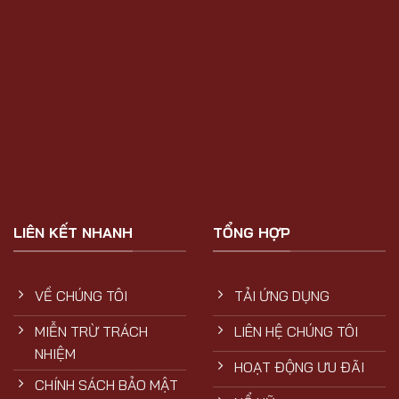
LIÊN KẾT NHANH
TỔNG HỢP
VỀ CHÚNG TÔI
TẢI ỨNG DỤNG
MIỄN TRỪ TRÁCH
LIÊN HỆ CHÚNG TÔI
NHIỆM
HOẠT ĐỘNG ƯU ĐÃI
CHÍNH SÁCH BẢO MẬT