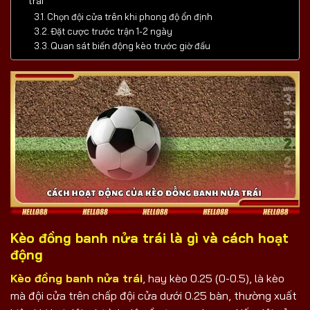
trái
Chọn đội cửa trên khi phong độ ổn định
Đặt cược trước trận 1-2 ngày
Quan sát biến động kèo trước giờ đấu
Kèo đồng banh nửa trái là gì và cách hoạt
động
Kèo đồng banh nửa trái
, hay kèo 0.25 (0-0.5), là kèo
mà đội cửa trên chấp đội cửa dưới 0.25 bàn, thường xuất