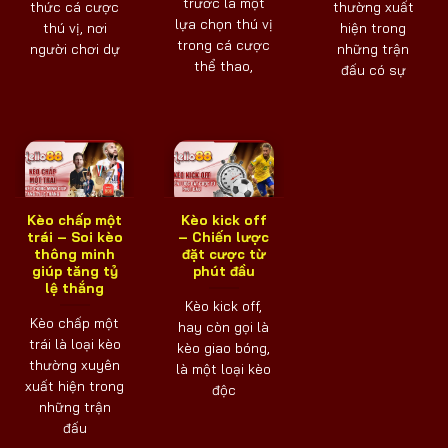
trước là một
thức cá cược
thường xuất
lựa chọn thú vị
thú vị, nơi
hiện trong
trong cá cược
người chơi dự
những trận
thể thao,
đấu có sự
Kèo chấp một
Kèo kick off
trái – Soi kèo
– Chiến lược
thông minh
đặt cược từ
giúp tăng tỷ
phút đầu
lệ thắng
Kèo kick off,
Kèo chấp một
hay còn gọi là
trái là loại kèo
kèo giao bóng,
thường xuyên
là một loại kèo
xuất hiện trong
độc
những trận
đấu