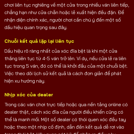
chơi liên tục nghiêng về một cửa trong nhiều ván liên tiếp,
chẳng hạn như cửa chẵn hoặc lẻ xuất hiện đều đặn. Để
nhận diện chính xác, người chơi cần chú ý đến một số
dấu hiệu quan trọng sau đây.
Chuỗi kết quả lặp lại liên tục
Dấu hiệu rõ ràng nhất của xóc đĩa bệt là khi một cửa
thắng liên tục từ 4-5 ván trở lên. Ví dụ, nếu cửa lẻ ra liên
tục trong 5 ván, đó có thể là khởi đầu của một chuỗi bệt.
Việc theo dõi lịch sử kết quả là cách đơn giản để phát
hiện xu hướng này.
Nhịp xóc của dealer
Trong các ván chơi trực tiếp hoặc qua nền tảng online có
dealer thật, cách xóc đĩa của người điều khiển cũng có
thể là manh mối. Một số dealer có thói quen xóc đều tay
hoặc theo một nhịp cố định, dẫn đến kết quả dễ rơi vào