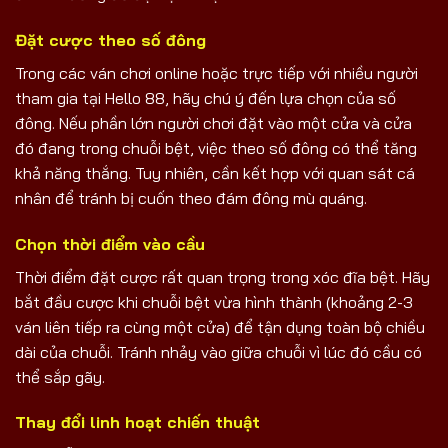
Đặt cược theo số đông
Trong các ván chơi online hoặc trực tiếp với nhiều người
tham gia tại
Hello 88
, hãy chú ý đến lựa chọn của số
đông. Nếu phần lớn người chơi đặt vào một cửa và cửa
đó đang trong chuỗi bệt, việc theo số đông có thể tăng
khả năng thắng. Tuy nhiên, cần kết hợp với quan sát cá
nhân để tránh bị cuốn theo đám đông mù quáng.
Chọn thời điểm vào cầu
Thời điểm đặt cược rất quan trọng trong xóc đĩa bệt. Hãy
bắt đầu cược khi chuỗi bệt vừa hình thành (khoảng 2-3
ván liên tiếp ra cùng một cửa) để tận dụng toàn bộ chiều
dài của chuỗi. Tránh nhảy vào giữa chuỗi vì lúc đó cầu có
thể sắp gãy.
Thay đổi linh hoạt chiến thuật